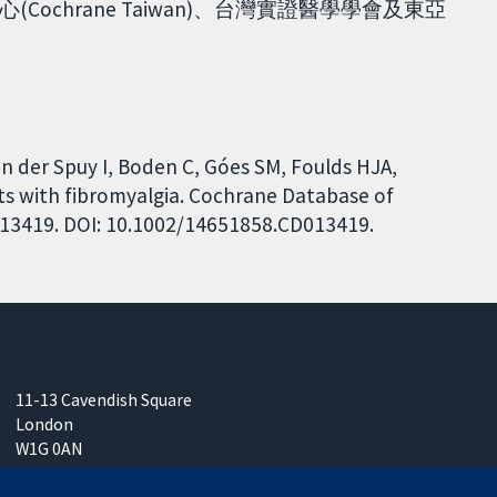
chrane Taiwan)、台灣實證醫學學會及東亞
an der Spuy I, Boden C, Góes SM, Foulds HJA,
ults with fibromyalgia. Cochrane Database of
D013419. DOI: 10.1002/14651858.CD013419.
11-13 Cavendish Square
London
W1G 0AN
United Kingdom