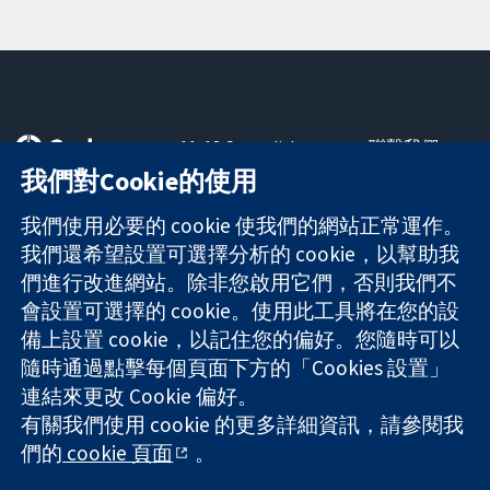
11-13 Cavendish
聯繫我們
Square
新聞
我們對Cookie的使用
可信任實證
London
新聞部
知情決定
W1G 0AN
關於我們
我們使用必要的 cookie 使我們的網站正常運作。
更完善的健康照
United Kingdom
工作機會
我們還希望設置可選擇分析的 cookie，以幫助我
護
Cochrane
們進行改進網站。除非您啟用它們，否則我們不
Library
會設置可選擇的 cookie。使用此工具將在您的設
備上設置 cookie，以記住您的偏好。您隨時可以
隨時通過點擊每個頁面下方的「Cookies 設置」
The Cochrane Collaboration is a charity (no. 1045921) and a
連結來更改 Cookie 偏好。
company limited by guarantee (no. 03044323) registered in
有關我們使用 cookie 的更多詳細資訊，請參閱我
England & Wales. VAT registration number GB 718 2127 49.
們的
cookie 頁面
。
版權所有 © 2026 The Cochrane Collaboration