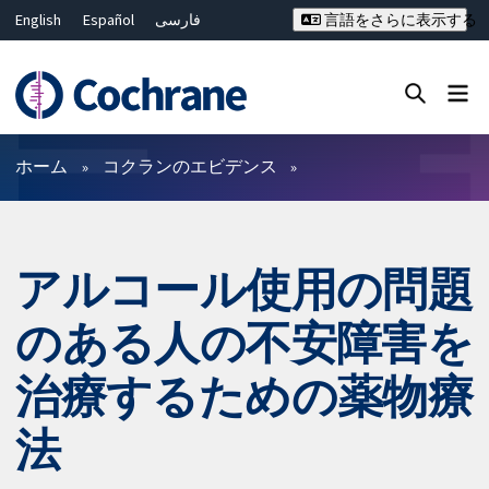
English
Español
فارسی
言語をさらに表示する
Français
Русский
Hrvatski
Deutsch
Bahasa Malaysia
ไทย
繁體中文
简体中文
Close search ✖
フィルター
ホーム
コクランのエビデンス
アルコール使用の問題
のある人の不安障害を
治療するための薬物療
法