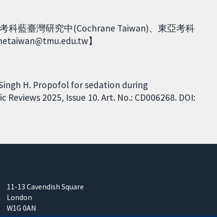
灣研究中(Cochrane Taiwan)、東亞考科
taiwan@tmu.edu.tw】
Singh H. Propofol for sedation during
Reviews 2025, Issue 10. Art. No.: CD006268. DOI:
11-13 Cavendish Square
London
W1G 0AN