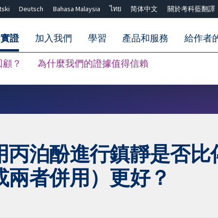
tski
Deutsch
Bahasa Malaysia
ไทย
简体中文
關於考科藍翻譯
的實證
加入我們
學習
產品和服務
給作者
回顧？
為什麼我們的證據值得信賴
關閉搜尋 ✖
用丙泊酚進行鎮靜是否比
或兩者併用）更好？