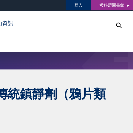
登入
考科藍圖書館
的資訊
傳統鎮靜劑（鴉片類