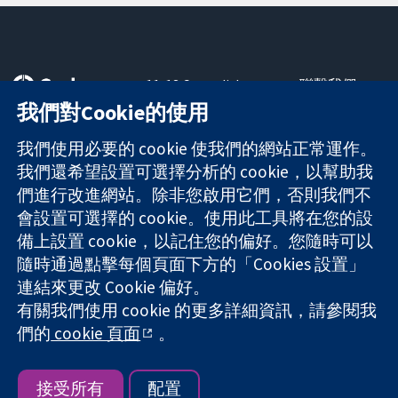
11-13 Cavendish
聯繫我們
Square
新聞
我們對Cookie的使用
可信任實證
London
新聞部
知情決定
W1G 0AN
關於我們
我們使用必要的 cookie 使我們的網站正常運作。
更完善的健康照
United Kingdom
工作機會
我們還希望設置可選擇分析的 cookie，以幫助我
護
Cochrane
們進行改進網站。除非您啟用它們，否則我們不
Library
會設置可選擇的 cookie。使用此工具將在您的設
備上設置 cookie，以記住您的偏好。您隨時可以
隨時通過點擊每個頁面下方的「Cookies 設置」
The Cochrane Collaboration is a charity (no. 1045921) and a
連結來更改 Cookie 偏好。
company limited by guarantee (no. 03044323) registered in
有關我們使用 cookie 的更多詳細資訊，請參閱我
England & Wales. VAT registration number GB 718 2127 49.
們的
cookie 頁面
。
版權所有 © 2026 The Cochrane Collaboration
網站條款與條件
|
免責聲明
|
隱私權
|
Cookie 政策
|
Cookie 設定
接受所有
配置