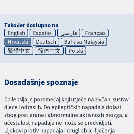
Također dostupno na
English
Español
فارسی
Français
Hrvatski
Deutsch
Bahasa Malaysia
繁體中文
简体中文
Polski
Dosadašnje spoznaje
Epilepsija je poremećaj koji utječe na živčani sustav
djece i odraslih. Do epileptičkih napadaja dolazi
zbog pretjerane i abnormalne aktivnosti mozga, a
učestalost napadaja ne može se predvidjeti.
Lijekovi protiv napadaja i drugi oblici liječenja