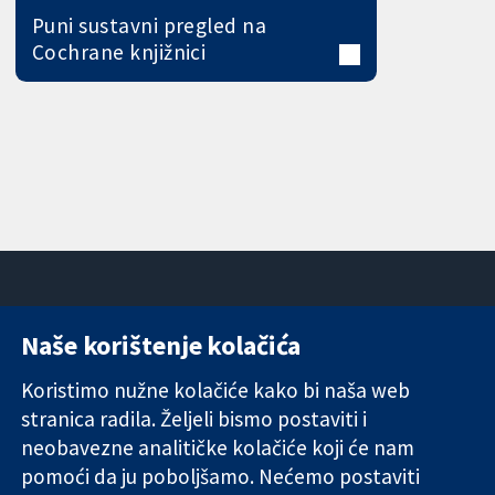
Puni sustavni pregled na
Cochrane knjižnici
Naše korištenje kolačića
11-13 Cavendish
Kontaktirajte
Square
nas
Koristimo nužne kolačiće kako bi naša web
Pouzdani dokazi.
London
Novosti
stranica radila. Željeli bismo postaviti i
Utemeljeni
W1G 0AN
Ured za
dokazi.
neobavezne analitičke kolačiće koji će nam
Ujedinjeno
medije
Bolje zdravlje.
Kraljevstvo
O nama
pomoći da ju poboljšamo. Nećemo postaviti
Poslovi