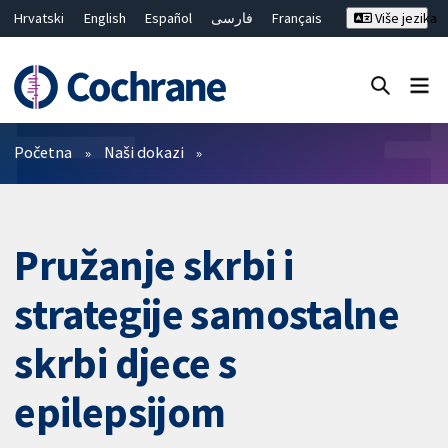
Hrvatski
English
Español
فارسی
Français
Više jezika
Русский
Deutsch
Bahasa Malaysia
ไทย
繁體中文
简体中文
Close search ✖
Prečistači
Početna
Naši dokazi
Pružanje skrbi i
strategije samostalne
skrbi djece s
epilepsijom