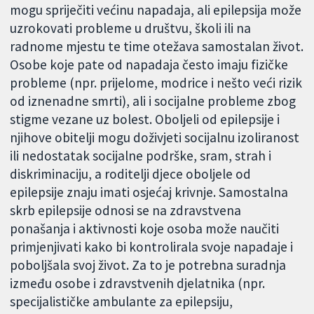
mogu spriječiti većinu napadaja, ali epilepsija može
uzrokovati probleme u društvu, školi ili na
radnome mjestu te time otežava samostalan život.
Osobe koje pate od napadaja često imaju fizičke
probleme (npr. prijelome, modrice i nešto veći rizik
od iznenadne smrti), ali i socijalne probleme zbog
stigme vezane uz bolest. Oboljeli od epilepsije i
njihove obitelji mogu doživjeti socijalnu izoliranost
ili nedostatak socijalne podrške, sram, strah i
diskriminaciju, a roditelji djece oboljele od
epilepsije znaju imati osjećaj krivnje. Samostalna
skrb epilepsije odnosi se na zdravstvena
ponašanja i aktivnosti koje osoba može naučiti
primjenjivati kako bi kontrolirala svoje napadaje i
poboljšala svoj život. Za to je potrebna suradnja
između osobe i zdravstvenih djelatnika (npr.
specijalističke ambulante za epilepsiju,