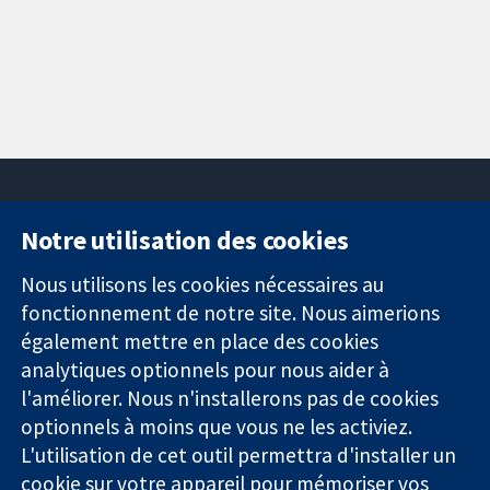
Notre utilisation des cookies
11-13 Cavendish
Contactez-
Square
nous
Nous utilisons les cookies nécessaires au
Des données
Londres
Actualités
fonctionnement de notre site. Nous aimerions
probantes.
W1G0AN
Service de
également mettre en place des cookies
Des décisions
Royaume-Uni
presse
analytiques optionnels pour nous aider à
éclairées.
Qui sommes-
Une meilleure
l'améliorer. Nous n'installerons pas de cookies
nous
santé.
Offres
optionnels à moins que vous ne les activiez.
d'emploi
L'utilisation de cet outil permettra d'installer un
Cochrane
cookie sur votre appareil pour mémoriser vos