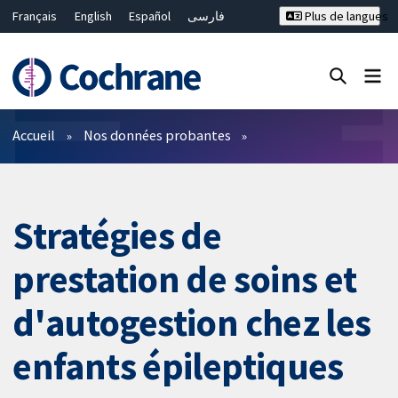
Français
English
Español
فارسی
Plus de langues
Русский
Hrvatski
Deutsch
Bahasa Malaysia
ไทย
繁體中文
简体中文
Fermer la recherche ✖
Filtres
Accueil
Nos données probantes
Stratégies de
prestation de soins et
d'autogestion chez les
enfants épileptiques