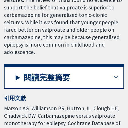
seizures. The review of trials found no evidence to
support the belief that valproate is superior to
carbamazepine for generalized tonic-clonic
seizures. While it was found that younger people
fared better on valproate and older people on
carbamazepine, this may be because generalized
epilepsy is more common in childhood and
adolescence.
閱讀完整摘要
引用文獻
Marson AG, Williamson PR, Hutton JL, Clough HE,
Chadwick DW. Carbamazepine versus valproate
monotherapy for epilepsy. Cochrane Database of