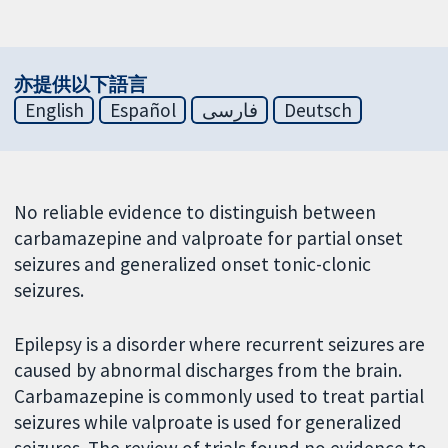
亦提供以下語言
English
Español
فارسی
Deutsch
No reliable evidence to distinguish between
carbamazepine and valproate for partial onset
seizures and generalized onset tonic-clonic
seizures.
Epilepsy is a disorder where recurrent seizures are
caused by abnormal discharges from the brain.
Carbamazepine is commonly used to treat partial
seizures while valproate is used for generalized