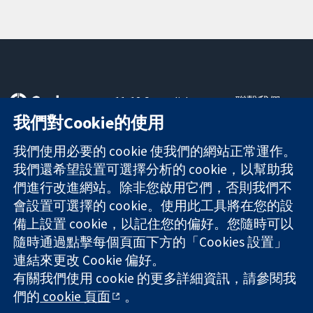
11-13 Cavendish
聯繫我們
Square
新聞
我們對Cookie的使用
可信任實證
London
新聞部
知情決定
W1G 0AN
關於我們
我們使用必要的 cookie 使我們的網站正常運作。
更完善的健康照
United Kingdom
工作機會
我們還希望設置可選擇分析的 cookie，以幫助我
護
Cochrane
們進行改進網站。除非您啟用它們，否則我們不
Library
會設置可選擇的 cookie。使用此工具將在您的設
備上設置 cookie，以記住您的偏好。您隨時可以
隨時通過點擊每個頁面下方的「Cookies 設置」
The Cochrane Collaboration is a charity (no. 1045921) and a
連結來更改 Cookie 偏好。
company limited by guarantee (no. 03044323) registered in
有關我們使用 cookie 的更多詳細資訊，請參閱我
England & Wales. VAT registration number GB 718 2127 49.
們的
cookie 頁面
。
版權所有 © 2026 The Cochrane Collaboration