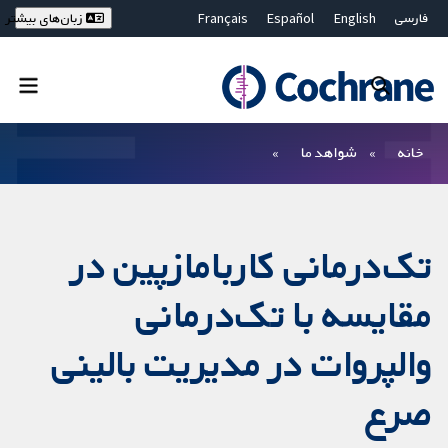
فارسی
English
Español
Français
زبان‌های بیشتر
Deutsch
Hrvatski
Русский
简体中文
繁體中文
ไทย
Bahasa Malaysia
بستن جستجو ✖
فیلترها
خانه
شواهد ما
تک‌درمانی کاربامازپین در
مقایسه با تک‌درمانی
والپروات در مدیریت بالینی
صرع