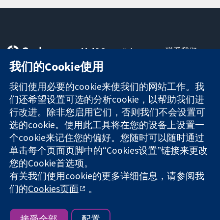
11-13 Cavendish
联系我们
Square
最新消息
我们的Cookie使用
可信任的证据
London
新闻办公室
知情决定
W1G 0AN
关于我们
我们使用必要的cookie来使我们的网站工作。我
更完善的医疗健
United Kingdom
工作机会
们还希望设置可选的分析cookie，以帮助我们进
康
Cochrane
行改进。除非您启用它们，否则我们不会设置可
Library
选的cookie。使用此工具将在您的设备上设置一
个cookie来记住您的偏好。您随时可以随时通过
单击每个页面页脚中的“Cookies设置”链接来更改
The Cochrane Collaboration is a charity (no. 1045921) and a
您的Cookie首选项。
company limited by guarantee (no. 03044323) registered in
England & Wales. VAT registration number GB 718 2127 49.
有关我们使用cookie的更多详细信息，请参阅我
们的
Cookies页面
。
版权所有：© 2026 Cochrane协作网
网站条款与条件
|
免责声明
|
隐私权
|
Cookie政策
|
Cookie设定
接受全部
配置