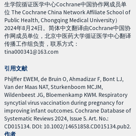
生学院循证医学中心Cochrane中国协作网成员单
位 The Cochrane China Network Affiliate School of
Public Health, Chongqing Medical University）
2024年8月24日。简体中文翻译由Cochrane中国协
作网成员单位，北京中医药大学循证医学中心翻译
传播工作组负责，联系方式：
tina000341@163.com
引用文献
Phijffer EWEM, de Bruin O, Ahmadizar F, Bont LJ,
Van der Maas NAT, Sturkenboom MCJM,
Wildenbeest JG, Bloemenkamp KWM. Respiratory
syncytial virus vaccination during pregnancy for
improving infant outcomes. Cochrane Database of
Systematic Reviews 2024, Issue 5. Art. No.:
CD015134. DOI: 10.1002/14651858.CD015134.pub2.
作者