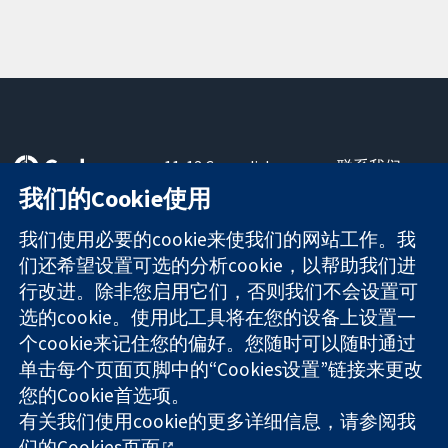
11-13 Cavendish
联系我们
Square
最新消息
我们的Cookie使用
可信任的证据
London
新闻办公室
知情决定
W1G 0AN
关于我们
我们使用必要的cookie来使我们的网站工作。我
更完善的医疗健
United Kingdom
工作机会
们还希望设置可选的分析cookie，以帮助我们进
康
Cochrane
行改进。除非您启用它们，否则我们不会设置可
Library
选的cookie。使用此工具将在您的设备上设置一
个cookie来记住您的偏好。您随时可以随时通过
单击每个页面页脚中的“Cookies设置”链接来更改
The Cochrane Collaboration is a charity (no. 1045921) and a
您的Cookie首选项。
company limited by guarantee (no. 03044323) registered in
England & Wales. VAT registration number GB 718 2127 49.
有关我们使用cookie的更多详细信息，请参阅我
们的
Cookies页面
。