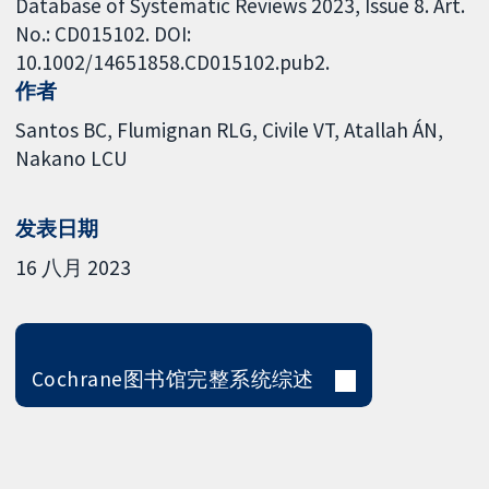
Database of Systematic Reviews 2023, Issue 8. Art.
No.: CD015102. DOI:
10.1002/14651858.CD015102.pub2.
作者
Santos BC
Flumignan RLG
Civile VT
Atallah ÁN
Nakano LCU
发表日期
16 八月 2023
Cochrane图书馆完整系统综述