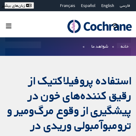
فارسی
English
Español
Français
زبان‌های بیشتر
Deutsch
Hrvatski
Русский
简体中文
繁體中文
ไทย
Bahasa Malaysia
بستن جستجو ✖
فیلترها
خانه
شواهد ما
استفاده پروفیلاکتیک از
رقیق کننده‌های خون در
پیشگیری از وقوع مرگ‌ومیر و
ترومبوآمبولی وریدی در