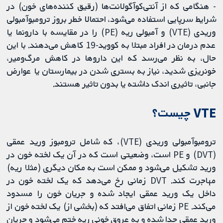
- هنگامی که از آنتی‌کوآگولانت‌ها (رقیق کننده‌های خون) در
شرایط سرپایی استفاده می‌شود، احتمالا خطر بروز ترومبوآمبولی
وریدی (VTE) و آمبولی ریه (PE) را در مقایسه با دارونما یا
عدم درمان در افراد مبتلا به کووید-19 کاهش می‌دهند. با این
حال، به نظر می‌رسد که این داروها در کاهش مرگ‌ومیر،
خونریزی شدید، نیاز به بستری شدن در بیمارستان یا عوارض
جانبی، تاثیری اندک داشته یا بدون تاثیر هستند.
VTE چیست؟
ترومبوآمبولی وریدی (VTE)، که شامل ترومبوز ورید عمقی
(DVT) و PE است، وضعیتی است که در آن یک لخته خون در
ورید تشکیل می‌شود و ممکن است به مکان دیگری (مثلا ریه)
مهاجرت کند. DVT زمانی رخ می‌دهد که یک لخته خون در
داخل یک ورید عمقی ایجاد شده و جریان خون را مسدود
می‌کند. PE زمانی اتفاق می‌افتد که (بخشی از) یک لخته خون از
ورید عمقی جدا شده و به عروق خونی ریه ختم می‌شود و جریان