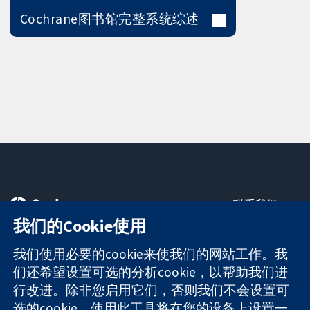
Cochrane图书馆完整系统综述
11-13 Cavendish
联系我们
Square
最新消息
我们的Cookie使用
可信任的证据
London
新闻办公室
知情决定
W1G 0AN
关于我们
我们使用必要的cookie来使我们的网站工作。我
更完善的医疗健
United Kingdom
工作机会
们还希望设置可选的分析cookie，以帮助我们进
康
Cochrane
行改进。除非您启用它们，否则我们不会设置可
Library
选的cookie。使用此工具将在您的设备上设置一