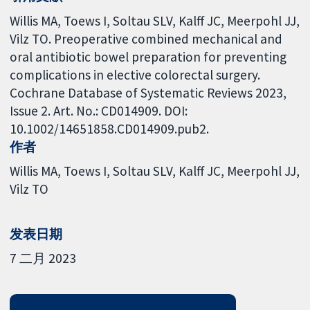
Willis MA, Toews I, Soltau SLV, Kalff JC, Meerpohl JJ,
Vilz TO. Preoperative combined mechanical and
oral antibiotic bowel preparation for preventing
complications in elective colorectal surgery.
Cochrane Database of Systematic Reviews 2023,
Issue 2. Art. No.: CD014909. DOI:
10.1002/14651858.CD014909.pub2.
作者
Willis MA
Toews I
Soltau SLV
Kalff JC
Meerpohl JJ
Vilz TO
发表日期
7 二月 2023