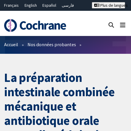
Français
English
Español
فارسی
Plus de langues
Русский
Hrvatski
Deutsch
Bahasa Malaysia
ไทย
繁體中文
简体中文
Fermer la recherche ✖
Filtres
Accueil
Nos données probantes
La préparation
intestinale combinée
mécanique et
antibiotique orale