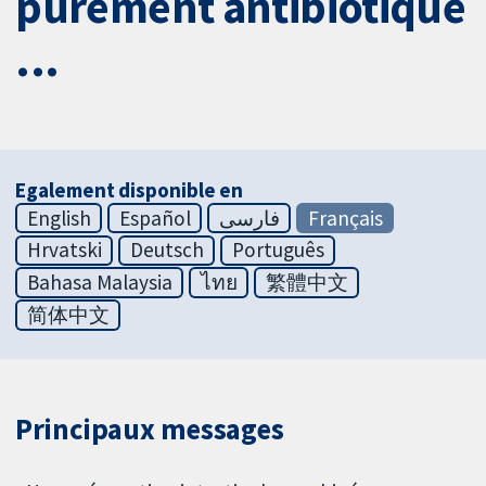
purement antibiotique
...
Egalement disponible en
English
Español
فارسی
Français
Hrvatski
Deutsch
Português
Bahasa Malaysia
ไทย
繁體中文
简体中文
Principaux messages