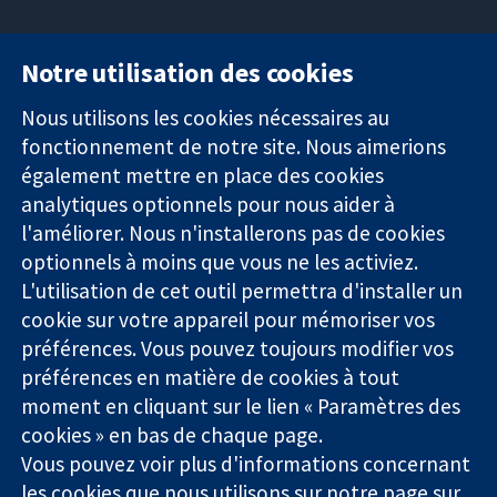
Notre utilisation des cookies
11-13 Cavendish
Contactez-
Square
nous
Nous utilisons les cookies nécessaires au
Des données
Londres
Actualités
fonctionnement de notre site. Nous aimerions
probantes.
W1G0AN
Service de
également mettre en place des cookies
Des décisions
Royaume-Uni
presse
analytiques optionnels pour nous aider à
éclairées.
Qui sommes-
l'améliorer. Nous n'installerons pas de cookies
Une meilleure
nous
santé.
optionnels à moins que vous ne les activiez.
Offres
d'emploi
L'utilisation de cet outil permettra d'installer un
Cochrane
cookie sur votre appareil pour mémoriser vos
Library
préférences. Vous pouvez toujours modifier vos
préférences en matière de cookies à tout
moment en cliquant sur le lien « Paramètres des
La Collaboration Cochrane est une association caritative (n°
cookies » en bas de chaque page.
1045921) et une société à responsabilité limitée par garantie (n°
Vous pouvez voir plus d'informations concernant
03044323) enregistrée en Angleterre et au Pays de Galles. Numéro
de TVA : GB 718 2127 49.
les cookies que nous utilisons sur notre
page sur