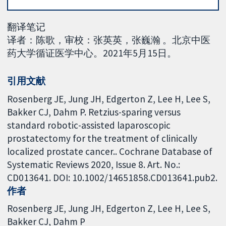
翻译笔记
译者：陈歌，审校：张英英，张巍瀚 。北京中医
药大学循证医学中心。2021年5月15日。
引用文献
Rosenberg JE, Jung JH, Edgerton Z, Lee H, Lee S,
Bakker CJ, Dahm P. Retzius-sparing versus
standard robotic-assisted laparoscopic
prostatectomy for the treatment of clinically
localized prostate cancer.. Cochrane Database of
Systematic Reviews 2020, Issue 8. Art. No.:
CD013641. DOI: 10.1002/14651858.CD013641.pub2.
作者
Rosenberg JE
Jung JH
Edgerton Z
Lee H
Lee S
Bakker CJ
Dahm P