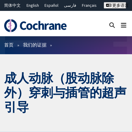
简体中文
English
Español
فارسی
Français
更多语言
Русский
Hrvatski
Deutsch
Bahasa Malaysia
ไทย
繁體中文
Close search ✖
过滤
首页
我们的证据
成人动脉（股动脉除
外）穿刺与插管的超声
引导