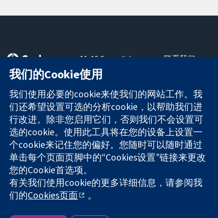
11-13 Cavendish
联系我们
Square
最新消息
我们的Cookie使用
可信任的证据
London
新闻办公室
知情决定
W1G 0AN
关于我们
我们使用必要的cookie来使我们的网站工作。我
更完善的医疗健
United Kingdom
工作机会
们还希望设置可选的分析cookie，以帮助我们进
康
Cochrane
行改进。除非您启用它们，否则我们不会设置可
Library
选的cookie。使用此工具将在您的设备上设置一
个cookie来记住您的偏好。您随时可以随时通过
单击每个页面页脚中的“Cookies设置”链接来更改
The Cochrane Collaboration is a charity (no. 1045921) and a
您的Cookie首选项。
company limited by guarantee (no. 03044323) registered in
England & Wales. VAT registration number GB 718 2127 49.
有关我们使用cookie的更多详细信息，请参阅我
们的
Cookies页面
。
版权所有：© 2026 Cochrane协作网
网站条款与条件
|
免责声明
|
隐私权
|
Cookie政策
|
Cookie设定