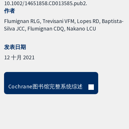
10.1002/14651858.CD013585.pub2.
作者
Flumignan RLG
Trevisani VFM
Lopes RD
Baptista-
Silva JCC
Flumignan CDQ
Nakano LCU
发表日期
12 十月 2021
Cochrane图书馆完整系统综述