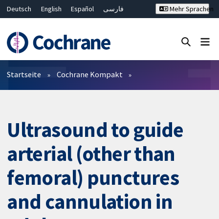
Deutsch
English
Español
فارسی
Mehr Sprachen
Français
Русский
Hrvatski
Bahasa Malaysia
ไทย
繁體中文
简体中文
Close search ✖
Filter
Startseite
Cochrane Kompakt
Ultrasound to guide
arterial (other than
femoral) punctures
and cannulation in