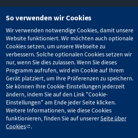
11-13 Cavendish
Kontaktieren
So verwenden wir Cookies
Square
Sie uns
Zuverlässige
London
Neuigkeiten
Wir verwenden notwendige Cookies, damit unsere
Evidenz
W1G0AN
Pressestelle
Informierte
Website funktioniert. Wir möchten auch optionale
Vereinigtes
Über uns
Entscheidungen
Königreich
Stellenangebot
Cookies setzen, um unsere Webseite zu
Bessere
Cochrane
verbessern. Solche optionalen Cookies setzen wir
Gesundheit
Library
nur, wenn Sie dies zulassen. Wenn Sie dieses
Programm aufrufen, wird ein Cookie auf Ihrem
Gerät platziert, um Ihre Präferenzen zu speichern.
Die Cochrane Collaboration ist eine gemeinützige Organisation
Sie können Ihre Cookie-Einstellungen jederzeit
(Nr. 1045921) und in England und in Wales als eine Gesellschaft
ändern, indem Sie auf den Link "Cookie-
mit beschränkter Haftung (Nr. 03044323) registriert.
Einstellungen" am Ende jeder Seite klicken.
Umsatzsteuer-Identifikationsnummer GB 718 2127 49.
Weitere Informationen, wie diese Cookies
Copyright © 2026 The Cochrane Collaboration
funktionieren, finden Sie auf unserer
Seite über
Bedingungen für die Webseite
|
Haftungsausschluss
|
Cookies
.
Datenschutz
|
Cookie-Richtlinien
|
Cookie-Einstellungen