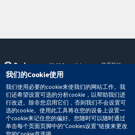
11-13 Cavendish
联系我们
Square
最新消息
我们的Cookie使用
可信任的证据
London
新闻办公室
知情决定
W1G 0AN
关于我们
我们使用必要的cookie来使我们的网站工作。我
更完善的医疗健
United Kingdom
工作机会
们还希望设置可选的分析cookie，以帮助我们进
康
Cochrane
行改进。除非您启用它们，否则我们不会设置可
Library
选的cookie。使用此工具将在您的设备上设置一
个cookie来记住您的偏好。您随时可以随时通过
单击每个页面页脚中的“Cookies设置”链接来更改
The Cochrane Collaboration is a charity (no. 1045921) and a
您的Cookie首选项。
company limited by guarantee (no. 03044323) registered in