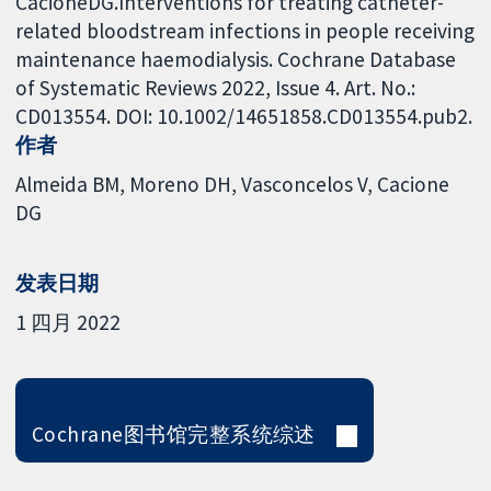
CacioneDG.Interventions for treating catheter-
related bloodstream infections in people receiving
maintenance haemodialysis. Cochrane Database
of Systematic Reviews 2022, Issue 4. Art. No.:
CD013554. DOI: 10.1002/14651858.CD013554.pub2.
作者
Almeida BM
Moreno DH
Vasconcelos V
Cacione
DG
发表日期
1 四月 2022
Cochrane图书馆完整系统综述