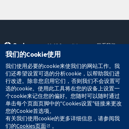
11-13 Cavendish
联系我们
Square
最新消息
我们的Cookie使用
可信任的证据
London
新闻办公室
知情决定
W1G 0AN
关于我们
我们使用必要的cookie来使我们的网站工作。我
更完善的医疗健
United Kingdom
工作机会
们还希望设置可选的分析cookie，以帮助我们进
康
Cochrane
行改进。除非您启用它们，否则我们不会设置可
Library
选的cookie。使用此工具将在您的设备上设置一
个cookie来记住您的偏好。您随时可以随时通过
单击每个页面页脚中的“Cookies设置”链接来更改
The Cochrane Collaboration is a charity (no. 1045921) and a
您的Cookie首选项。
company limited by guarantee (no. 03044323) registered in
England & Wales. VAT registration number GB 718 2127 49.
有关我们使用cookie的更多详细信息，请参阅我
们的
Cookies页面
。