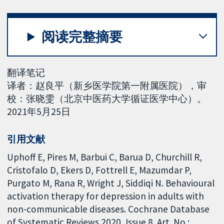
阅读完整摘要
翻译笔记
译者：赵良平（新乡医学院第一附属医院），审
校：张晓雯（北京中医药大学循证医学中心）。
2021年5月25日
引用文献
Uphoff E, Pires M, Barbui C, Barua D, Churchill R,
Cristofalo D, Ekers D, Fottrell E, Mazumdar P,
Purgato M, Rana R, Wright J, Siddiqi N. Behavioural
activation therapy for depression in adults with
non-communicable diseases. Cochrane Database
of Systematic Reviews 2020, Issue 8. Art. No.: