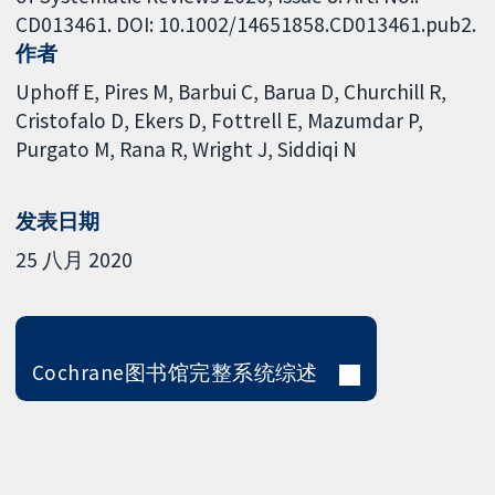
CD013461. DOI: 10.1002/14651858.CD013461.pub2.
作者
Uphoff E
Pires M
Barbui C
Barua D
Churchill R
Cristofalo D
Ekers D
Fottrell E
Mazumdar P
Purgato M
Rana R
Wright J
Siddiqi N
发表日期
25 八月 2020
Cochrane图书馆完整系统综述