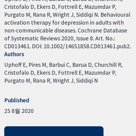
Cristofalo D, Ekers D, Fottrell E, Mazumdar P,
Purgato M, Rana R, Wright J, Siddiqi N. Behavioural
activation therapy for depression in adults with
non-communicable diseases. Cochrane Database
of Systematic Reviews 2020, Issue 8. Art. No.:
CD013461. DOI: 10.1002/14651858.CD013461.pub2.
Authors
Uphoff E
Pires M
Barbui C
Barua D
Churchill R
Cristofalo D
Ekers D
Fottrell E
Mazumdar P
Purgato M
Rana R
Wright J
Siddiqi N
Published
25 8월 2020