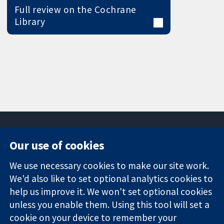
Full review on the Cochrane
Library
Our use of cookies
11-13 Cavendish
Contact us
We use necessary cookies to make our site work.
Square
News
Trusted
We'd also like to set optional analytics cookies to
London
Press office
evidence.
W1G 0AN
About us
help us improve it. We won't set optional cookies
Informed
영국
작업
unless you enable them. Using this tool will set a
decisions.
Cochrane
cookie on your device to remember your
Better health.
Library