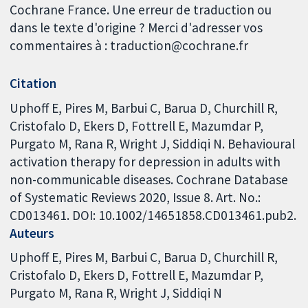
Cochrane France. Une erreur de traduction ou
dans le texte d'origine ? Merci d'adresser vos
commentaires à : traduction@cochrane.fr
Citation
Uphoff E, Pires M, Barbui C, Barua D, Churchill R,
Cristofalo D, Ekers D, Fottrell E, Mazumdar P,
Purgato M, Rana R, Wright J, Siddiqi N. Behavioural
activation therapy for depression in adults with
non-communicable diseases. Cochrane Database
of Systematic Reviews 2020, Issue 8. Art. No.:
CD013461. DOI: 10.1002/14651858.CD013461.pub2.
Auteurs
Uphoff E
Pires M
Barbui C
Barua D
Churchill R
Cristofalo D
Ekers D
Fottrell E
Mazumdar P
Purgato M
Rana R
Wright J
Siddiqi N