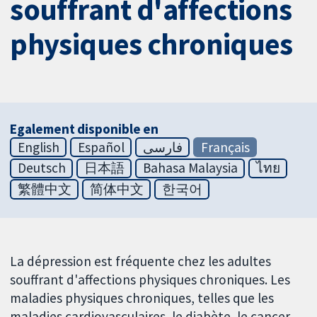
souffrant d'affections
physiques chroniques
Egalement disponible en
English
Español
فارسی
Français
Deutsch
日本語
Bahasa Malaysia
ไทย
繁體中文
简体中文
한국어
La dépression est fréquente chez les adultes
souffrant d'affections physiques chroniques. Les
maladies physiques chroniques, telles que les
maladies cardiovasculaires, le diabète, le cancer