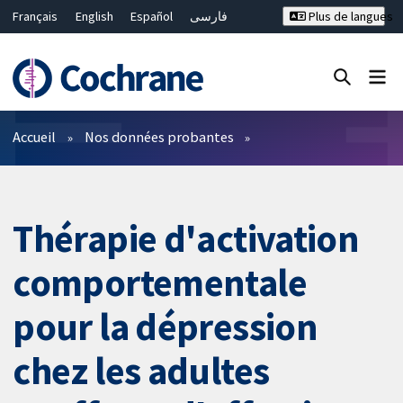
Français
English
Español
فارسی
Plus de langues
Русский
Hrvatski
Deutsch
Bahasa Malaysia
ไทย
繁體中文
简体中文
Fermer la recherche ✖
Filtres
Accueil
Nos données probantes
Thérapie d'activation
comportementale
pour la dépression
chez les adultes