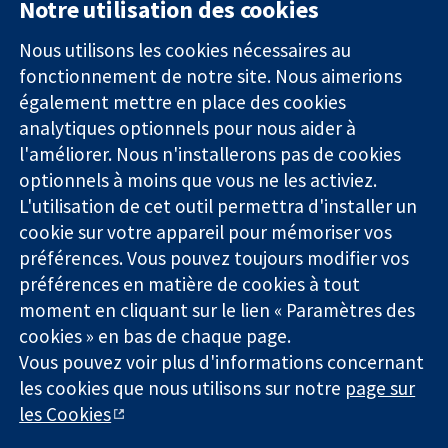
Notre utilisation des cookies
11-13 Cavendish
Contactez-
Square
nous
Nous utilisons les cookies nécessaires au
Des données
Londres
Actualités
fonctionnement de notre site. Nous aimerions
probantes.
W1G0AN
Service de
également mettre en place des cookies
Des décisions
Royaume-Uni
presse
analytiques optionnels pour nous aider à
éclairées.
Qui sommes-
l'améliorer. Nous n'installerons pas de cookies
Une meilleure
nous
santé.
optionnels à moins que vous ne les activiez.
Offres
d'emploi
L'utilisation de cet outil permettra d'installer un
Cochrane
cookie sur votre appareil pour mémoriser vos
Library
préférences. Vous pouvez toujours modifier vos
préférences en matière de cookies à tout
moment en cliquant sur le lien « Paramètres des
La Collaboration Cochrane est une association caritative (n°
cookies » en bas de chaque page.
1045921) et une société à responsabilité limitée par garantie (n°
Vous pouvez voir plus d'informations concernant
03044323) enregistrée en Angleterre et au Pays de Galles. Numéro
de TVA : GB 718 2127 49.
les cookies que nous utilisons sur notre
page sur
les Cookies
Copyright © 2026 The Cochrane Collaboration