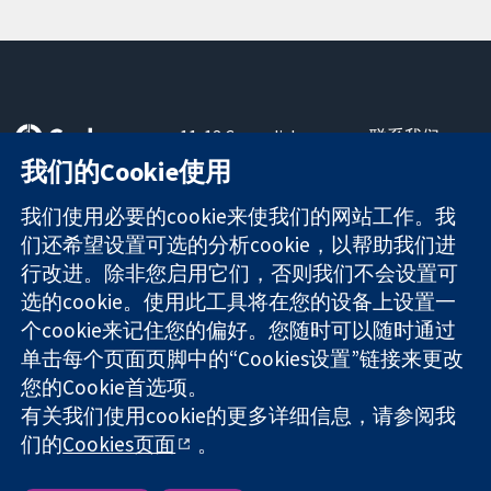
11-13 Cavendish
联系我们
Square
最新消息
我们的Cookie使用
可信任的证据
London
新闻办公室
知情决定
W1G 0AN
关于我们
我们使用必要的cookie来使我们的网站工作。我
更完善的医疗健
United Kingdom
工作机会
们还希望设置可选的分析cookie，以帮助我们进
康
Cochrane
行改进。除非您启用它们，否则我们不会设置可
Library
选的cookie。使用此工具将在您的设备上设置一
个cookie来记住您的偏好。您随时可以随时通过
单击每个页面页脚中的“Cookies设置”链接来更改
The Cochrane Collaboration is a charity (no. 1045921) and a
您的Cookie首选项。
company limited by guarantee (no. 03044323) registered in
England & Wales. VAT registration number GB 718 2127 49.
有关我们使用cookie的更多详细信息，请参阅我
们的
Cookies页面
。
版权所有：© 2026 Cochrane协作网
网站条款与条件
|
免责声明
|
隐私权
|
Cookie政策
|
Cookie设定