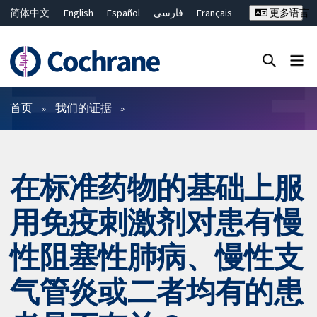
简体中文
English
Español
فارسی
Français
更多语言
Русский
Hrvatski
Deutsch
Bahasa Malaysia
ไทย
繁體中文
Close search ✖
过滤
首页
我们的证据
在标准药物的基础上服
用免疫刺激剂对患有慢
性阻塞性肺病、慢性支
气管炎或二者均有的患