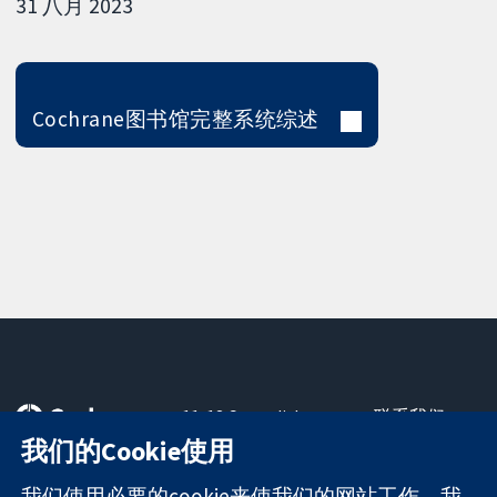
31 八月 2023
Cochrane图书馆完整系统综述
11-13 Cavendish
联系我们
Square
最新消息
我们的Cookie使用
可信任的证据
London
新闻办公室
知情决定
W1G 0AN
关于我们
我们使用必要的cookie来使我们的网站工作。我