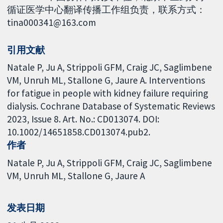
循证医学中心翻译传播工作组负责，联系方式：
tina000341@163.com
引用文献
Natale P, Ju A, Strippoli GFM, Craig JC, Saglimbene
VM, Unruh ML, Stallone G, Jaure A. Interventions
for fatigue in people with kidney failure requiring
dialysis. Cochrane Database of Systematic Reviews
2023, Issue 8. Art. No.: CD013074. DOI:
10.1002/14651858.CD013074.pub2.
作者
Natale P
Ju A
Strippoli GFM
Craig JC
Saglimbene
VM
Unruh ML
Stallone G
Jaure A
发表日期