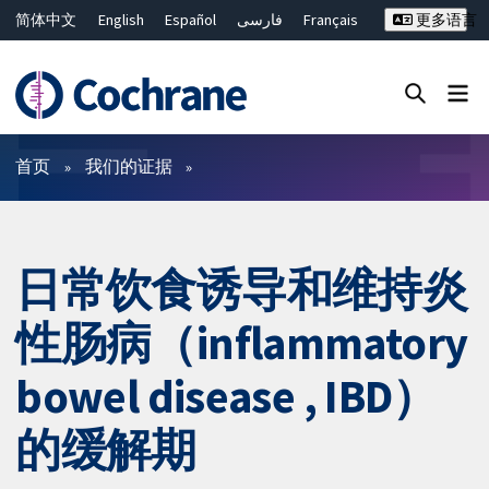
简体中文
English
Español
فارسی
Français
更多语言
Русский
Hrvatski
Deutsch
Bahasa Malaysia
ไทย
繁體中文
Close search ✖
过滤
首页
我们的证据
日常饮食诱导和维持炎
性肠病（inflammatory
bowel disease , IBD）
的缓解期