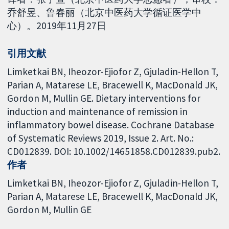
乔舒昱、鲁春丽（北京中医药大学循证医学中
心）。2019年11月27日
引用文献
Limketkai BN, Iheozor-Ejiofor Z, Gjuladin-Hellon T,
Parian A, Matarese LE, Bracewell K, MacDonald JK,
Gordon M, Mullin GE. Dietary interventions for
induction and maintenance of remission in
inflammatory bowel disease. Cochrane Database
of Systematic Reviews 2019, Issue 2. Art. No.:
CD012839. DOI: 10.1002/14651858.CD012839.pub2.
作者
Limketkai BN
Iheozor-Ejiofor Z
Gjuladin-Hellon T
Parian A
Matarese LE
Bracewell K
MacDonald JK
Gordon M
Mullin GE