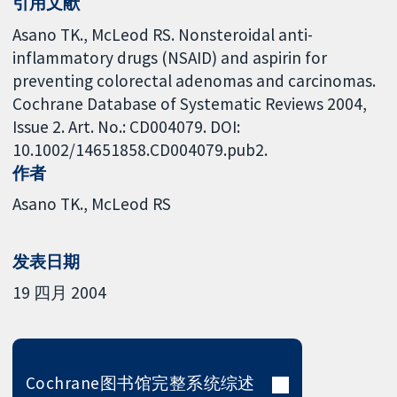
引用文献
Asano TK., McLeod RS. Nonsteroidal anti-
inflammatory drugs (NSAID) and aspirin for
preventing colorectal adenomas and carcinomas.
Cochrane Database of Systematic Reviews 2004,
Issue 2. Art. No.: CD004079. DOI:
10.1002/14651858.CD004079.pub2.
作者
Asano TK.
McLeod RS
发表日期
19 四月 2004
Cochrane图书馆完整系统综述