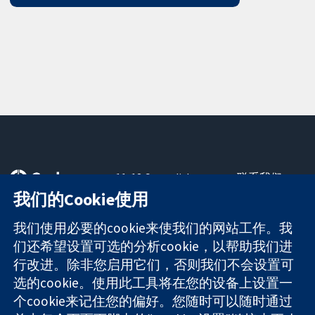
11-13 Cavendish
联系我们
Square
最新消息
我们的Cookie使用
可信任的证据
London
新闻办公室
知情决定
W1G 0AN
关于我们
我们使用必要的cookie来使我们的网站工作。我
更完善的医疗健
United Kingdom
工作机会
们还希望设置可选的分析cookie，以帮助我们进
康
Cochrane
行改进。除非您启用它们，否则我们不会设置可
Library
选的cookie。使用此工具将在您的设备上设置一
个cookie来记住您的偏好。您随时可以随时通过