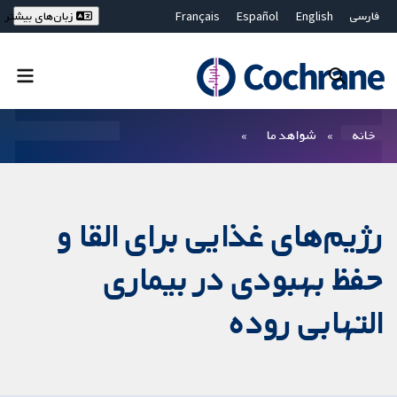
فارسی
English
Español
Français
زبان‌های بیشتر
Deutsch
Hrvatski
Русский
简体中文
繁體中文
ไทย
Bahasa Malaysia
بستن جستجو ✖
فیلترها
خانه
شواهد ما
رژیم‌های غذایی برای القا و
حفظ بهبودی در بیماری
التهابی روده