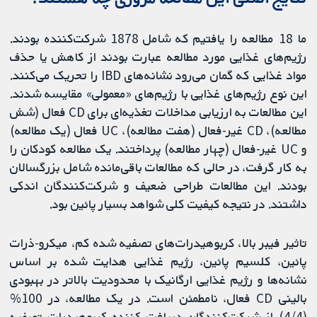
ما 18 مطالعه را یافتیم که شامل 1878 شرکت‌کننده بودند.
رژیم‌های غذایی مورد مطالعه عبارت بودند از کاهش یا حذف
مواد غذایی که گمان می‌رود نشانه‌های IBD را تحریک می‌کنند.
این نوع رژیم‌های غذایی با رژیم‌های «معمولی» مقایسه شدند.
این مطالعات به ارزیابی مداخلات تغذیه‌ای برای CD فعال (شش
مطالعه)، CD غیر-فعال (هفت مطالعه)، UC فعال (یک مطالعه)
و UC غیر-فعال (چهار مطالعه) پرداختند. یک مطالعه کودکان را
به کار گرفت، در حالی که مطالعات باقی‌مانده شامل بزرگسالان
بودند. این مطالعات طراحی ضعیف و شرکت‌کنندگان اندکی
داشتند. در نتیجه کیفیت کلی شواهد بسیار پائین بود.
تاثیر فیبر بالا، کربوهیدرات‌های تصفیه شده کم، میکرو-ذرات
پائین، کلسیم پائین، رژیم غذایی هدایت شده بر اساس
نشانه‌ها و رژیم غذایی ارگانیک با محدودیت بالاتر در بهبودی
بالینی CD فعال، نامطمئن است. در یک مطالعه، در 100%
(4/4) از شرکت‌کنندگان دریافت کننده کربوهیدرات تصفیه