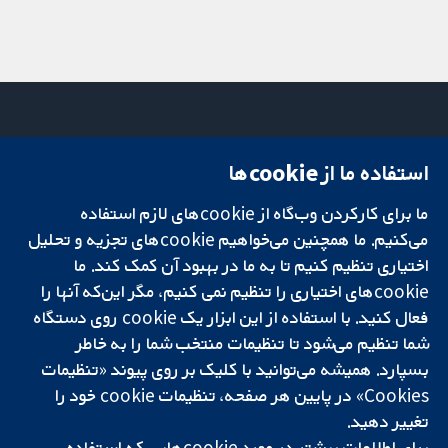
استفاده ما از cookie‌ها
میدان کاوندیش
تماس با ما
۱۳-۱۱
اخبار
تحقیقات قابل
ما برای کارکردن وب‌گاه از cookie‌های لازم استفاده
لندن
دفتر رسانه‌ای
اعتماد.
W1G 0AN
درباره ما
می‌کنیم. ما همچنین می‌خواهیم cookie‌های تجزیه و تحلیل
تصمیم‌گیری آگاهانه.
بریتانیا
فرصت‌های
اختیاری تنظیم کنیم تا به ما در بهبود آن کمک کند. ما
سلامت بهتر.
شغلی
cookie‌های اختیاری را تنظیم نمی کنیم، مگر این‌که آنها را
Cochrane
فعال کنید. با استفاده از این ابزار یک cookie‌ روی دستگاه
Library
شما تنظیم می‌شود تا تنظیمات منتخب شما را به خاطر
بسپارد. همیشه می‌توانید با کلیک بر روی پیوند «تنظیمات
Cookies» در پایین هر صفحه، تنظیمات cookie‌ خود را
شبکه همکاری کاکرین، یک مؤسسه خیریه (شماره 1045921) و یک شرکت با
تغییر دهید.
مسئولیت محدود به‌صورت ضمانت (شماره 03044323) ثبت‌شده در انگلستان
و ولز است. شماره ثبت مالیات بر ارزش افزوده: GB 718 2127 49.
برای اطلاعات بیشتر در مورد cookie‌هایی که استفاده