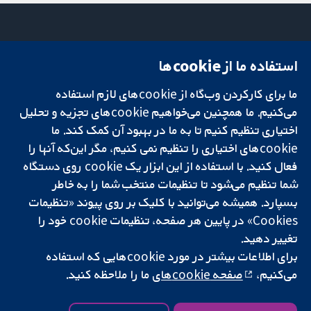
استفاده ما از cookie‌ها
میدان کاوندیش
تماس با ما
۱۳-۱۱
اخبار
ما برای کارکردن وب‌گاه از cookie‌های لازم استفاده
تحقیقات قابل
لندن
دفتر رسانه‌ای
اعتماد.
W1G 0AN
درباره ما
می‌کنیم. ما همچنین می‌خواهیم cookie‌های تجزیه و تحلیل
تصمیم‌گیری آگاهانه.
بریتانیا
فرصت‌های
اختیاری تنظیم کنیم تا به ما در بهبود آن کمک کند. ما
سلامت بهتر.
شغلی
cookie‌های اختیاری را تنظیم نمی کنیم، مگر این‌که آنها را
Cochrane
فعال کنید. با استفاده از این ابزار یک cookie‌ روی دستگاه
Library
شما تنظیم می‌شود تا تنظیمات منتخب شما را به خاطر
بسپارد. همیشه می‌توانید با کلیک بر روی پیوند «تنظیمات
Cookies» در پایین هر صفحه، تنظیمات cookie‌ خود را
شبکه همکاری کاکرین، یک مؤسسه خیریه (شماره 1045921) و یک شرکت با
تغییر دهید.
مسئولیت محدود به‌صورت ضمانت (شماره 03044323) ثبت‌شده در انگلستان
و ولز است. شماره ثبت مالیات بر ارزش افزوده: GB 718 2127 49.
برای اطلاعات بیشتر در مورد cookie‌هایی که استفاده
می‌کنیم،
صفحه cookie‌های
ما را ملاحظه کنید.
کپی‌رایت © ۲۰۲۵ همکاری کاکرین
شرایط و ضوابط وب‌سایت
|
سلب مسئولیت
|
حریم خصوصی
|
سیاست