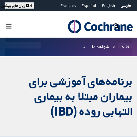
فارسی
English
Español
Français
زبان‌های بیشتر
Deutsch
Hrvatski
Русский
简体中文
繁體中文
ไทย
Bahasa Malaysia
بستن جستجو ✖
فیلترها
خانه
شواهد ما
برنامه‌های آموزشی برای
بیماران مبتلا به بیماری
التهابی روده (IBD)