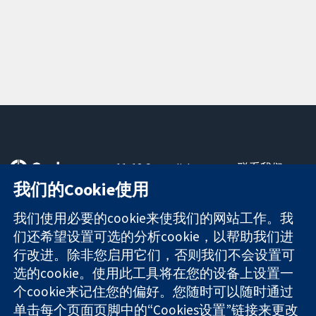
11-13 Cavendish
联系我们
Square
最新消息
我们的Cookie使用
可信任的证据
London
新闻办公室
知情决定
W1G 0AN
关于我们
我们使用必要的cookie来使我们的网站工作。我
更完善的医疗健
United Kingdom
工作机会
们还希望设置可选的分析cookie，以帮助我们进
康
Cochrane
行改进。除非您启用它们，否则我们不会设置可
Library
选的cookie。使用此工具将在您的设备上设置一
个cookie来记住您的偏好。您随时可以随时通过
单击每个页面页脚中的“Cookies设置”链接来更改
The Cochrane Collaboration is a charity (no. 1045921) and a