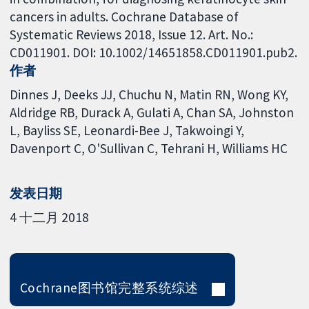
cancers in adults. Cochrane Database of
Systematic Reviews 2018, Issue 12. Art. No.:
CD011901. DOI: 10.1002/14651858.CD011901.pub2.
作者
Dinnes J
Deeks JJ
Chuchu N
Matin RN
Wong KY
Aldridge RB
Durack A
Gulati A
Chan SA
Johnston
L
Bayliss SE
Leonardi-Bee J
Takwoingi Y
Davenport C
O'Sullivan C
Tehrani H
Williams HC
发表日期
4 十二月 2018
Cochrane图书馆完整系统综述