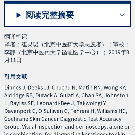
阅读完整摘要
翻译笔记
译者：崔灵珺（北京中医药大学志愿者）；审校：
李静（北京中医药大学循证医学中心）； 2019年8
月11日
引用文献
Dinnes J, Deeks JJ, Chuchu N, Matin RN, Wong KY,
Aldridge RB, Durack A, Gulati A, Chan SA, Johnston
L, Bayliss SE, Leonardi-Bee J, Takwoingi Y,
Davenport C, O'Sullivan C, Tehrani H, Williams HC,
Cochrane Skin Cancer Diagnostic Test Accuracy
Group. Visual inspection and dermoscopy, alone or
in combination, for diagnosing keratinocyte skin