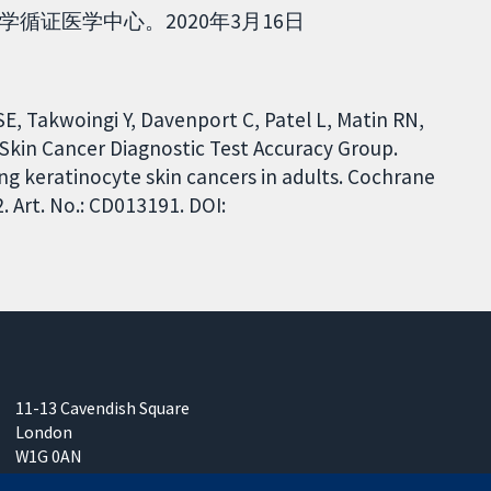
循证医学中心。2020年3月16日
SE, Takwoingi Y, Davenport C, Patel L, Matin RN,
 Skin Cancer Diagnostic Test Accuracy Group.
g keratinocyte skin cancers in adults. Cochrane
 Art. No.: CD013191. DOI:
11-13 Cavendish Square
London
W1G 0AN
United Kingdom