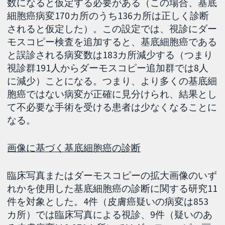
数になると仮定する必要がある（この場合、基底
細胞癌病変170カ所のうち136カ所は正しく診断
されると仮定した）。この設定では、視診にダー
モスコピー検査を追加すると、基底細胞癌である
と誤診される病変数は183カ所減少する（つまり
視診群191人からダーモスコピー追加群では8人
に減少）ことになる。つまり、より多くの基底細
胞癌ではない病変が正確に見分けられ、結果とし
て不必要な手術を受ける患者は少なくなることに
なる。
画像に基づく基底細胞癌の診断
臨床写真またはダーモスコピーの拡大画像のいず
れかを使用した基底細胞癌の診断に関する研究11
件を対象とした。4件（皮膚癌疑いの病変は853
カ所）では臨床写真による視診、9件（疑いのあ