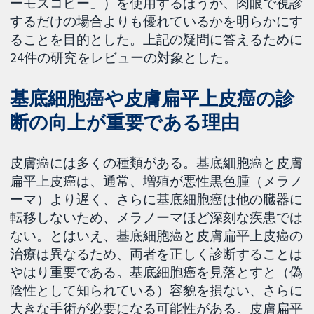
ーモスコピー」）を使用するほうが、肉眼で視診
するだけの場合よりも優れているかを明らかにす
ることを目的とした。上記の疑問に答えるために
24件の研究をレビューの対象とした。
基底細胞癌や皮膚扁平上皮癌の診
断の向上が重要である理由
皮膚癌には多くの種類がある。基底細胞癌と皮膚
扁平上皮癌は、通常、増殖が悪性黒色腫（メラノ
ーマ）より遅く、さらに基底細胞癌は他の臓器に
転移しないため、メラノーマほど深刻な疾患では
ない。とはいえ、基底細胞癌と皮膚扁平上皮癌の
治療は異なるため、両者を正しく診断することは
やはり重要である。基底細胞癌を見落とすと（偽
陰性として知られている）容貌を損ない、さらに
大きな手術が必要になる可能性がある。皮膚扁平