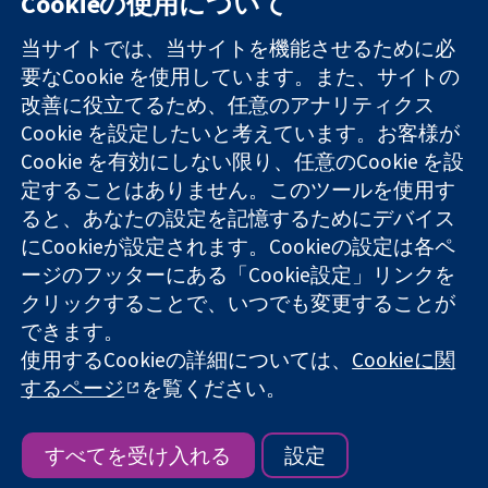
Cookieの使用について
11-13 Cavendish
お問い合わせ
当サイトでは、当サイトを機能させるために必
Square
ニュース
要なCookie を使用しています。また、サイトの
信頼できるエビ
London
広報
改善に役立てるため、任意のアナリティクス
デンスと
W1G 0AN
コクランにつ
情報に基づく意
Cookie を設定したいと考えています。お客様が
United Kingdom
いて
思決定により
採用
Cookie を有効にしない限り、任意のCookie を設
健康のさらなる
Cochrane
定することはありません。このツールを使用す
向上へ
Library
ると、あなたの設定を記憶するためにデバイス
にCookieが設定されます。Cookieの設定は各ペ
ージのフッターにある「Cookie設定」リンクを
コクラン・コラボレーションは、イングランド及びウェールズ
クリックすることで、いつでも変更することが
に登録された慈善団体（登録番号 1045921）および保証有限責
できます。
任会社（登録番号 03044323）です。付加価値税登録番号 GB
使用するCookieの詳細については、
Cookieに関
718 2127 49
するページ
を覧ください。
Copyright © 2026 The Cochrane Collaboration
ウェブサイト利用規約
|
免責事項
|
個人情報
|
Cookieポリシー
|
Cookie設定
すべてを受け入れる
設定