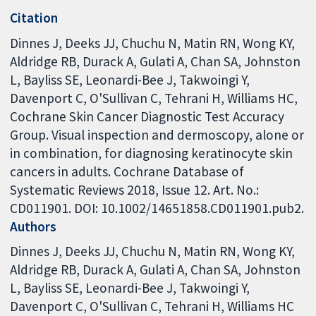
Citation
Dinnes J, Deeks JJ, Chuchu N, Matin RN, Wong KY,
Aldridge RB, Durack A, Gulati A, Chan SA, Johnston
L, Bayliss SE, Leonardi-Bee J, Takwoingi Y,
Davenport C, O'Sullivan C, Tehrani H, Williams HC,
Cochrane Skin Cancer Diagnostic Test Accuracy
Group. Visual inspection and dermoscopy, alone or
in combination, for diagnosing keratinocyte skin
cancers in adults. Cochrane Database of
Systematic Reviews 2018, Issue 12. Art. No.:
CD011901. DOI: 10.1002/14651858.CD011901.pub2.
Authors
Dinnes J
Deeks JJ
Chuchu N
Matin RN
Wong KY
Aldridge RB
Durack A
Gulati A
Chan SA
Johnston
L
Bayliss SE
Leonardi-Bee J
Takwoingi Y
Davenport C
O'Sullivan C
Tehrani H
Williams HC