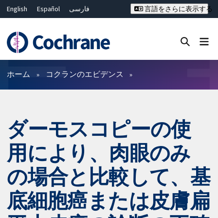
English
Español
فارسی
言語をさらに表示する
Français
Русский
Hrvatski
Deutsch
Bahasa Malaysia
ไทย
繁體中文
简体中文
Close search ✖
フィルター
ホーム
コクランのエビデンス
ダーモスコピーの使
用により、肉眼のみ
の場合と比較して、基
底細胞癌または皮膚扁