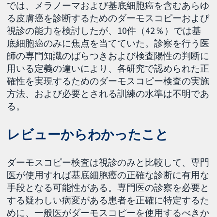
では、メラノーマおよび基底細胞癌を含むあらゆ
る皮膚癌を診断するためのダーモスコピーおよび
視診の能力を検討したが、10件（42％）では基
底細胞癌のみに焦点を当てていた。診察を行う医
師の専門知識のばらつきおよび検査陽性の判断に
用いる定義の違いにより、各研究で認められた正
確性を実現するためのダーモスコピー検査の実施
方法、および必要とされる訓練の水準は不明であ
る。
レビューからわかったこと
ダーモスコピー検査は視診のみと比較して、専門
医が使用すれば基底細胞癌の正確な診断に有用な
手段となる可能性がある。専門医の診察を必要と
する疑わしい病変がある患者を正確に特定するた
めに、一般医がダーモスコピーを使用するべきか