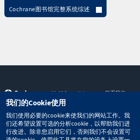
Cochrane图书馆完整系统综述
11-13 Cavendish
联系我们
Square
最新消息
我们的Cookie使用
可信任的证据
London
新闻办公室
知情决定
W1G 0AN
关于我们
我们使用必要的cookie来使我们的网站工作。我
更完善的医疗健
United Kingdom
工作机会
们还希望设置可选的分析cookie，以帮助我们进
康
Cochrane
行改进。除非您启用它们，否则我们不会设置可
Library
选的cookie。使用此工具将在您的设备上设置一