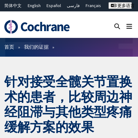
简体中文
English
Español
فارسی
Français
更多语言
Русский
Hrvatski
Deutsch
Bahasa Malaysia
ไทย
繁體中文
Close search ✖
过滤
首页
我们的证据
针对接受全髋关节置换
术的患者，比较周边神
经阻滞与其他类型疼痛
缓解方案的效果