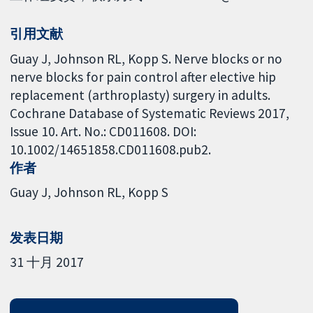
引用文献
Guay J, Johnson RL, Kopp S. Nerve blocks or no
nerve blocks for pain control after elective hip
replacement (arthroplasty) surgery in adults.
Cochrane Database of Systematic Reviews 2017,
Issue 10. Art. No.: CD011608. DOI:
10.1002/14651858.CD011608.pub2.
作者
Guay J
Johnson RL
Kopp S
发表日期
31 十月 2017