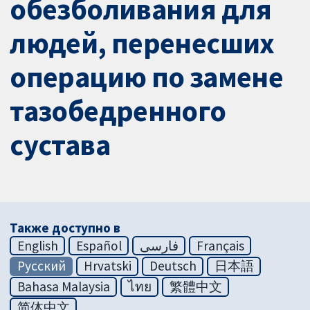
обезболивания для
людей, перенесших
операцию по замене
тазобедренного
сустава
Также доступно в
English
Español
فارسی
Français
Русский
Hrvatski
Deutsch
日本語
Bahasa Malaysia
ไทย
繁體中文
简体中文