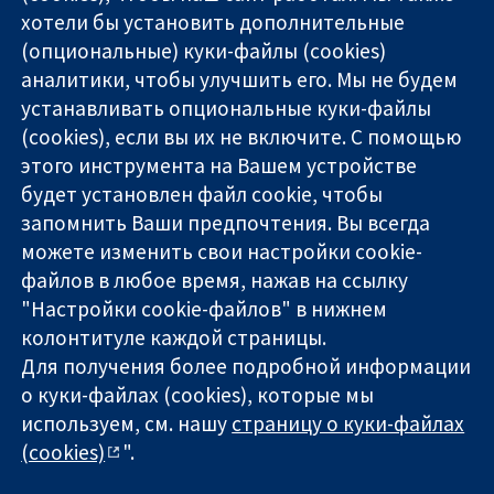
хотели бы установить дополнительные
(опциональные) куки-файлы (cookies)
аналитики, чтобы улучшить его. Мы не будем
11-13 Cavendish
Связаться с
устанавливать опциональные куки-файлы
Square
нами
(cookies), если вы их не включите. С помощью
Надёжные
London
Новости
этого инструмента на Вашем устройстве
доказательства
W1G 0AN
Пресс-
Информированные
United Kingdom
служба
будет установлен файл cookie, чтобы
решения
О нас
запомнить Ваши предпочтения. Вы всегда
Во благо
Работа
можете изменить свои настройки cookie-
здоровья
Cochrane
файлов в любое время, нажав на ссылку
Library
"Настройки cookie-файлов" в нижнем
колонтитуле каждой страницы.
Для получения более подробной информации
The Cochrane Collaboration is a charity (no. 1045921) and a
о куки-файлах (cookies), которые мы
company limited by guarantee (no. 03044323) registered in
England & Wales. VAT registration number GB 718 2127 49.
используем, см. нашу
страницу о куки-файлах
(cookies)
".
Copyright © 2026 The Cochrane Collaboration
Условия использования веб-сайта
|
Отказ от