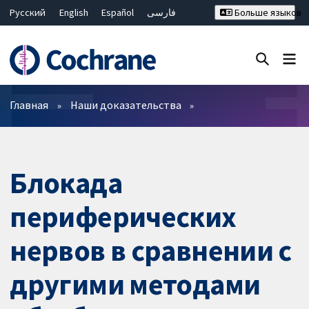
Русский
English
Español
فارسی
Больше языков
Français
Hrvatski
Deutsch
Bahasa Malaysia
ไทย
繁體中文
简体中文
Закрыть поиск ✖
Фильтры
Главная
Наши доказательства
Блокада
периферических
нервов в сравнении с
другими методами