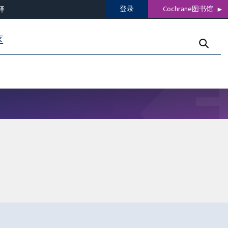
登录
Cochrane图书馆
译
区