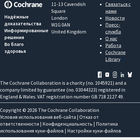
11-13 Cavendish
Связаться с
Square
нами
Надёжные
London
Новости
доказательства
W1G 0AN
Пресс-
Информированные
United Kingdom
служба
решения
О нас
Во благо
Работа
здоровья
Cochrane
Library
The Cochrane Collaboration is a charity (no. 1045921) and a
company limited by guarantee (no. 03044323) registered in
England & Wales. VAT registration number GB 718 2127 49.
Copyright © 2026 The Cochrane Collaboration
Условия использования веб-сайта
|
Отказ от
ответственности
|
Конфиденциальность
|
Политика
использования куки-файлов
|
Настройки куки-файлов