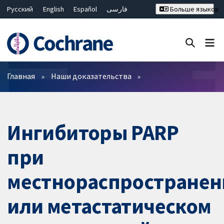
Русский
English
Español
فارسی
Больше языков
Français
Hrvatski
Deutsch
Bahasa Malaysia
ไทย
繁體中文
简体中文
Закрыть поиск ✖
Фильтры
Главная
Наши доказательства
Ингибиторы PARP
при
местнораспростране
или метастатическом