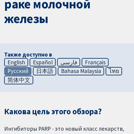
раке молочной
железы
Также доступно в
English
Español
فارسی
Français
Русский
日本語
Bahasa Malaysia
ไทย
简体中文
Какова цель этого обзора?
Ингибиторы PARP - это новый класс лекарств,