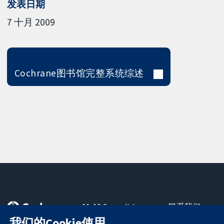
发表日期
7 十月 2009
Cochrane图书馆完整系统综述
11-13 Cavendish
联系我们
Square
最新消息
我们的Cookie使用