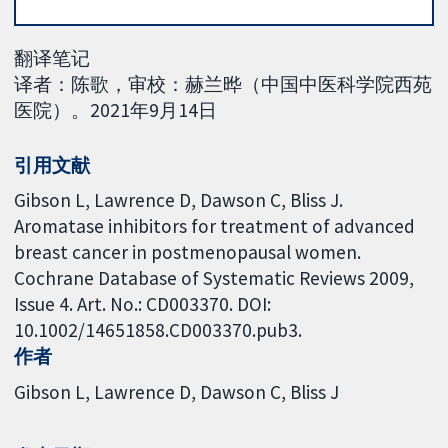
翻译笔记
译者：陈歌，审校：赫兰晔（中国中医科学院西苑
医院）。2021年9月14日
引用文献
Gibson L, Lawrence D, Dawson C, Bliss J.
Aromatase inhibitors for treatment of advanced
breast cancer in postmenopausal women.
Cochrane Database of Systematic Reviews 2009,
Issue 4. Art. No.: CD003370. DOI:
10.1002/14651858.CD003370.pub3.
作者
Gibson L
Lawrence D
Dawson C
Bliss J