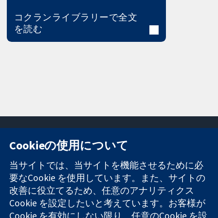
コクランライブラリーで全文
を読む
Cookieの使用について
11-13 Cavendish
お問い合わせ
当サイトでは、当サイトを機能させるために必
Square
ニュース
要なCookie を使用しています。また、サイトの
信頼できるエビ
London
広報
改善に役立てるため、任意のアナリティクス
デンスと
W1G 0AN
コクランにつ
情報に基づく意
Cookie を設定したいと考えています。お客様が
United Kingdom
いて
思決定により
採用
Cookie を有効にしない限り、任意のCookie を設