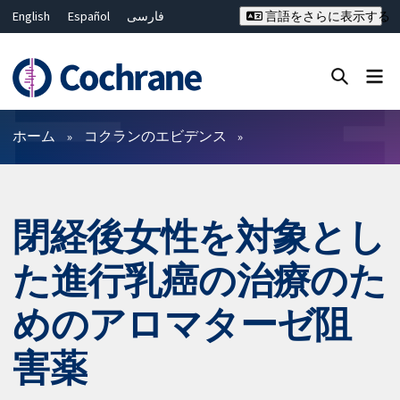
English
Español
فارسی
言語をさらに表示する
Français
Русский
Hrvatski
Deutsch
Bahasa Malaysia
ไทย
繁體中文
简体中文
Close search ✖
フィルター
ホーム
コクランのエビデンス
閉経後女性を対象とし
た進行乳癌の治療のた
めのアロマターゼ阻
害薬