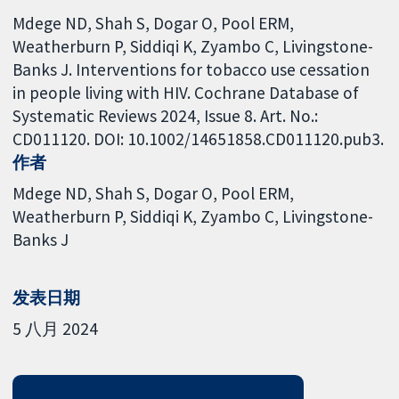
Mdege ND, Shah S, Dogar O, Pool ERM,
Weatherburn P, Siddiqi K, Zyambo C, Livingstone-
Banks J. Interventions for tobacco use cessation
in people living with HIV. Cochrane Database of
Systematic Reviews 2024, Issue 8. Art. No.:
CD011120. DOI: 10.1002/14651858.CD011120.pub3.
作者
Mdege ND
Shah S
Dogar O
Pool ERM
Weatherburn P
Siddiqi K
Zyambo C
Livingstone-
Banks J
发表日期
5 八月 2024