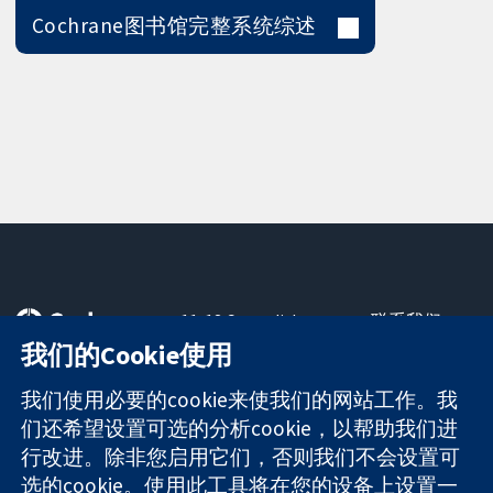
Cochrane图书馆完整系统综述
11-13 Cavendish
联系我们
Square
最新消息
我们的Cookie使用
可信任的证据
London
新闻办公室
知情决定
W1G 0AN
关于我们
我们使用必要的cookie来使我们的网站工作。我
更完善的医疗健
United Kingdom
工作机会
们还希望设置可选的分析cookie，以帮助我们进
康
Cochrane
行改进。除非您启用它们，否则我们不会设置可
Library
选的cookie。使用此工具将在您的设备上设置一