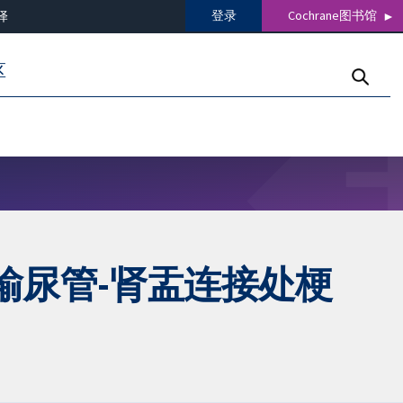
登录
Cochrane图书馆
译
区
输尿管-肾盂连接处梗