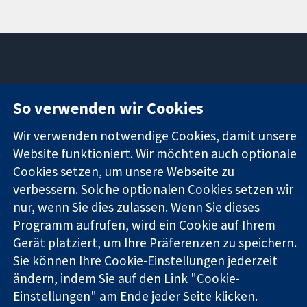
11-13 Cavendish
Kontaktieren
So verwenden wir Cookies
Square
Sie uns
Zuverlässige
London
Neuigkeiten
Wir verwenden notwendige Cookies, damit unsere
Evidenz
W1G0AN
Pressestelle
Informierte
Website funktioniert. Wir möchten auch optionale
Vereinigtes
Über uns
Entscheidungen
Königreich
Stellenangebot
Cookies setzen, um unsere Webseite zu
Bessere
Cochrane
verbessern. Solche optionalen Cookies setzen wir
Gesundheit
Library
nur, wenn Sie dies zulassen. Wenn Sie dieses
Programm aufrufen, wird ein Cookie auf Ihrem
Gerät platziert, um Ihre Präferenzen zu speichern.
Die Cochrane Collaboration ist eine gemeinützige Organisation
Sie können Ihre Cookie-Einstellungen jederzeit
(Nr. 1045921) und in England und in Wales als eine Gesellschaft
ändern, indem Sie auf den Link "Cookie-
mit beschränkter Haftung (Nr. 03044323) registriert.
Einstellungen" am Ende jeder Seite klicken.
Umsatzsteuer-Identifikationsnummer GB 718 2127 49.