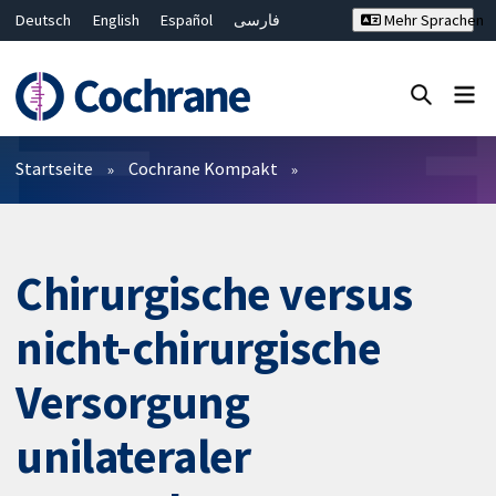
Deutsch
English
Español
فارسی
Mehr Sprachen
Français
Русский
Hrvatski
Bahasa Malaysia
ไทย
繁體中文
简体中文
Close search ✖
Filter
Startseite
Cochrane Kompakt
Chirurgische versus
nicht-chirurgische
Versorgung
unilateraler