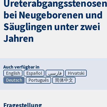
Ureterabgangsstenose
bei Neugeborenen und
Säuglingen unter zwei
Jahren
Auch verfügbar in
English
Español
فارسی
Hrvatski
Deutsch
Português
简体中文
Fragestellung