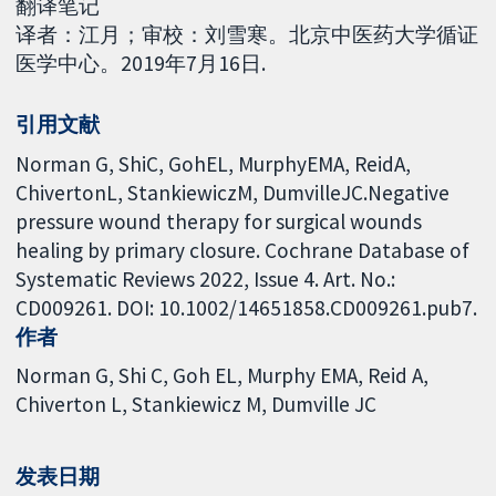
翻译笔记
译者：江月；审校：刘雪寒。北京中医药大学循证
医学中心。2019年7月16日.
引用文献
Norman G, ShiC, GohEL, MurphyEMA, ReidA,
ChivertonL, StankiewiczM, DumvilleJC.Negative
pressure wound therapy for surgical wounds
healing by primary closure. Cochrane Database of
Systematic Reviews 2022, Issue 4. Art. No.:
CD009261. DOI: 10.1002/14651858.CD009261.pub7.
作者
Norman G
Shi C
Goh EL
Murphy EMA
Reid A
Chiverton L
Stankiewicz M
Dumville JC
发表日期