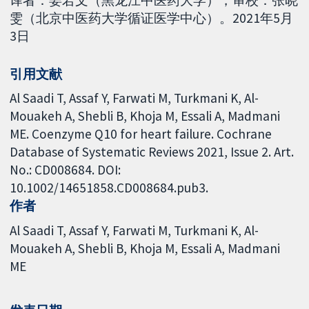
雯（北京中医药大学循证医学中心）。2021年5月
3日
引用文献
Al Saadi T, Assaf Y, Farwati M, Turkmani K, Al-
Mouakeh A, Shebli B, Khoja M, Essali A, Madmani
ME. Coenzyme Q10 for heart failure. Cochrane
Database of Systematic Reviews 2021, Issue 2. Art.
No.: CD008684. DOI:
10.1002/14651858.CD008684.pub3.
作者
Al Saadi T
Assaf Y
Farwati M
Turkmani K
Al-
Mouakeh A
Shebli B
Khoja M
Essali A
Madmani
ME