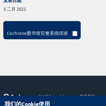
发表日期
3 二月 2021
Cochrane图书馆完整系统综述
11-13 Cavendish
联系我们
Square
最新消息
我们的Cookie使用
可信任的证据