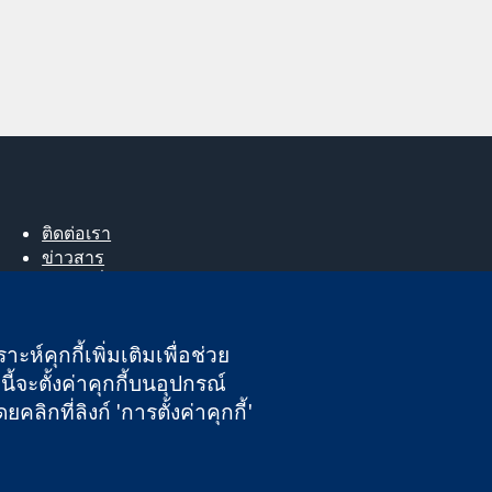
ติดต่อเรา
ข่าวสาร
สำหรับสื่อมวลชน
About us
ตำแหน่งงาน
ะห์คุกกี้เพิ่มเติมเพื่อช่วย
Cochrane Library
ี้จะตั้งค่าคุกกี้บนอุปกรณ์
กที่ลิงก์ 'การตั้งค่าคุกกี้'
นอังกฤษและเวลส์ หมายเลขจดทะเบียนภาษีมูลค่าเพิ่ม GB 718 2127 49
ความรับผิดชอบ
|
ความเป็นส่วนตัว
|
นโยบายคุกกี้
|
การตั้งค่าคุกกี้