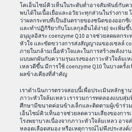
โคเอ็นไซม์คิวเท็นในระดับต่ำอาจสัมพันธ์กั
พบได้ในเนื้อเยื่อและอวัยวะทุกส่วนในร่างกาย โดย
ว่าผลกระทบที่เป็นอันตรายของชนิดของออกซิเจนท
และทำปฏิกิริยากับโมเลกุลอื่นได้ง่าย) จะเพิ่มขึ้
อนุมูลอิสระ coenzyme Q10 อาจช่วยลดผลกระทบ
หัวใจ และขัดขวางการส่งสัญญาณของเซลล์ 
ภายในกล้ามเนื้อหัวใจและในการสร้างพลังงาน 
แบบผกผันกับความรุนแรงของภาวะหัวใจล้มเหล
เหลวดีขึ้น มีการใช้ coenzyme Q10 ในบางครั้งเ
ผลข้างเคียงที่สำคัญ
เราดำเนินการตรวจสอบนี้เพื่อประเมินหลักฐานที่
ภาวะหัวใจล้มเหลว เรารวมการทดลองแบบสุ่มที่มีก
ศึกษามีขนาดค่อนข้างเล็กและติดตามผู้เข้าร่ว
เอ็นไซม์คิวเท็นอาจช่วยลดความเสี่ยงของการเ
โรงพยาบาลเนื่องจากภาวะหัวใจล้มเหลว อาจส่ง
หลอดเลือดสมอง หรือเหตุการณ์ไม่พึงประสงค์เพิ