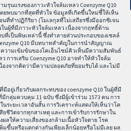
บความรุนแรงของภาวะหัวใจล้มเหลว Coenzyme Q10
พบมากที่สุดที่หัวใจ ข้อมูลที่เกิดขึ้นใหม่ชี้ให้เห็น
ี่ทำปฏิกิริยา (โมเลกุลที่ไม่เสถียรซึ่งมีออกซิเจน
นในผู้ที่มีภาวะหัวใจล้มเหลว เนื่องจากฤทธิ์ต้าน
ที่เป็นพิษเหล่านี้ ซึ่งทำลายส่วนประกอบของเซลล์
coenzyme Q10 มีบทบาทสำคัญในการนำสัญญาณ
ความเข้มข้นของโคเอ็นไซม์คิวเท็นมีความสัมพันธ์
ว การเสริม Coenzyme Q10 อาจทำให้หัวใจล้ม
นื่องจากคิดว่ามีความปลอดภัยที่ยอมรับได้ และไม่มี
มีอยู่เกี่ยวกับผลกระทบของ coenzyme Q10 ในผู้ที่มี
ลุ่มควบคุม 11 ฉบับ ซึ่งมีผู้เข้าร่วม 1573 คน การ
มในระยะเวลาอันสั้น การวิเคราะห์แสดงให้เห็นว่าโค
สียชีวิตจากทุกสาเหตุ และการเข้ารับการรักษาใน
ผลให้ความเสี่ยงของกล้ามเนื้อหัวใจตาย โรค
่มขึ้นหรือแตกต่างกันเพียงเล็กน้อยหรือไม่มีเลย ผล