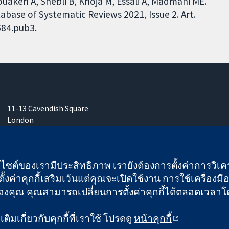
Mouakeh A, Shebli B, Khoja M, Essali A, Madmani ME.
base of Systematic Reviews 2021, Issue 2. Art.
684.pub3.
11-13 Cavendish Square
London
W1G 0AN
United Kingdom
เว็บไซต์ของเรามีประสิทธิภาพ เรายังต้องการตั้งค่าการวิเครา
ั้งค่าคุกกี้เสริมเว้นแต่คุณจะเปิดใช้งาน การใช้เครื่องมือน
คุณ คุณสามารถเปลี่ยนการตั้งค่าคุกกี้ได้ตลอดเวลาโดยคลิ
 และบริษัทจำกัดโดยการค้ำประกัน (เลขที่ 03044323) ที่จดทะเบียนใ
ิมเกี่ยวกับคุกกี้ที่เราใช้ โปรดดู
หน้าคุกกี้
ข้อกำหนดและเงื่อนไขการใช้เว็บไซต์
|
ข้อความปฏิเสธ