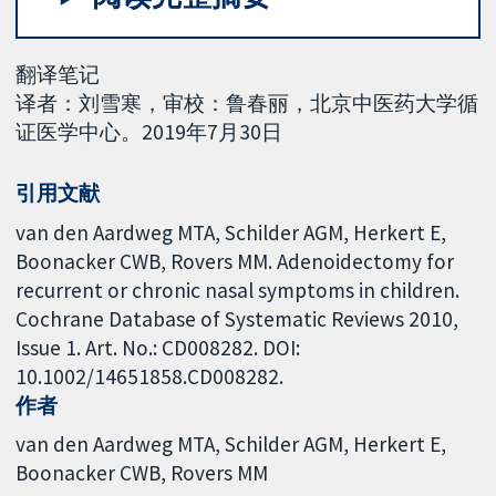
翻译笔记
译者：刘雪寒，审校：鲁春丽，北京中医药大学循
证医学中心。2019年7月30日
引用文献
van den Aardweg MTA, Schilder AGM, Herkert E,
Boonacker CWB, Rovers MM. Adenoidectomy for
recurrent or chronic nasal symptoms in children.
Cochrane Database of Systematic Reviews 2010,
Issue 1. Art. No.: CD008282. DOI:
10.1002/14651858.CD008282.
作者
van den Aardweg MTA
Schilder AGM
Herkert E
Boonacker CWB
Rovers MM