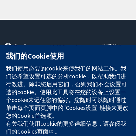
11-13 Cavendish
联系我们
Square
最新消息
我们的Cookie使用
可信任的证据
London
新闻办公室
知情决定
W1G 0AN
关于我们
我们使用必要的cookie来使我们的网站工作。我
更完善的医疗健
United Kingdom
工作机会
们还希望设置可选的分析cookie，以帮助我们进
康
Cochrane
行改进。除非您启用它们，否则我们不会设置可
Library
选的cookie。使用此工具将在您的设备上设置一
个cookie来记住您的偏好。您随时可以随时通过
单击每个页面页脚中的“Cookies设置”链接来更改
The Cochrane Collaboration is a charity (no. 1045921) and a
您的Cookie首选项。
company limited by guarantee (no. 03044323) registered in
有关我们使用cookie的更多详细信息，请参阅我
England & Wales. VAT registration number GB 718 2127 49.
们的
Cookies页面
。
版权所有：© 2026 Cochrane协作网