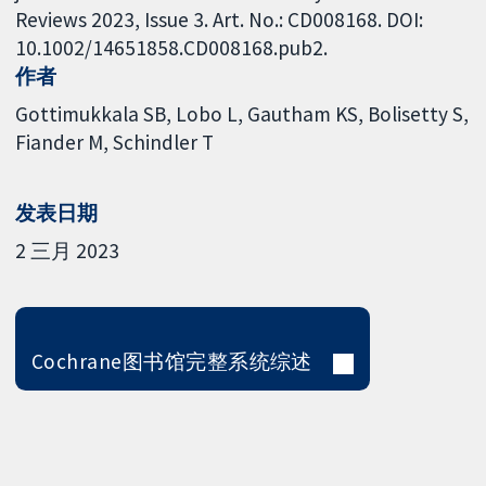
Reviews 2023, Issue 3. Art. No.: CD008168. DOI:
10.1002/14651858.CD008168.pub2.
作者
Gottimukkala SB
Lobo L
Gautham KS
Bolisetty S
Fiander M
Schindler T
发表日期
2 三月 2023
Cochrane图书馆完整系统综述