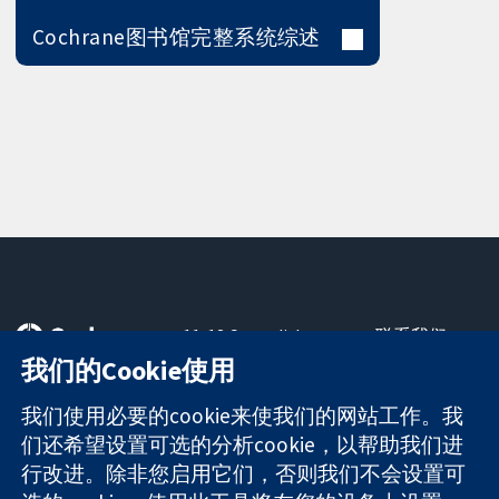
Cochrane图书馆完整系统综述
11-13 Cavendish
联系我们
Square
最新消息
我们的Cookie使用
可信任的证据
London
新闻办公室
知情决定
W1G 0AN
关于我们
我们使用必要的cookie来使我们的网站工作。我
更完善的医疗健
United Kingdom
工作机会
们还希望设置可选的分析cookie，以帮助我们进
康
Cochrane
行改进。除非您启用它们，否则我们不会设置可
Library