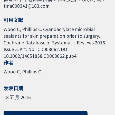
tina000341@163.com
引用文献
Wood C, Phillips C. Cyanoacrylate microbial
sealants for skin preparation prior to surgery.
Cochrane Database of Systematic Reviews 2016,
Issue 5. Art. No.: CD008062. DOI:
10.1002/14651858.CD008062.pub4.
作者
Wood C
Phillips C
发表日期
18 五月 2016