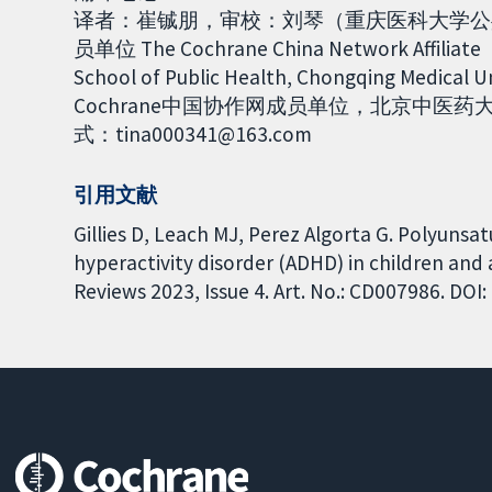
译者：崔铖朋，审校：刘琴（重庆医科大学公共
员单位 The Cochrane China Network Affiliate
School of Public Health, Chongqing M
Cochrane中国协作网成员单位，北京中
式：tina000341@163.com
引用文献
Gillies D, Leach MJ, Perez Algorta G. Polyunsat
hyperactivity disorder (ADHD) in children an
Reviews 2023, Issue 4. Art. No.: CD007986. DO