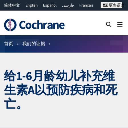
简体中文
English
Español
فارسی
Français
更多语言
Русский
Hrvatski
Deutsch
Bahasa Malaysia
ไทย
繁體中文
Close search ✖
过滤
首页
我们的证据
给1-6月龄幼儿补充维
生素A以预防疾病和死
亡。