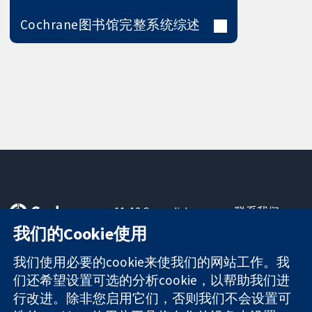
Cochrane图书馆完整系统综述
11-13 Cavendish
联系我们
Square
最新消息
我们的Cookie使用
可信任的证据
London
新闻办公室
知情决定
W1G 0AN
关于我们
我们使用必要的cookie来使我们的网站工作。我
更完善的医疗健
United Kingdom
工作机会
们还希望设置可选的分析cookie，以帮助我们进
康
Cochrane
行改进。除非您启用它们，否则我们不会设置可
Library