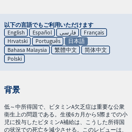
以下の言語でもご利用いただけます
English
Español
فارسی
Français
Hrvatski
Português
日本語
Bahasa Malaysia
繁體中文
简体中文
Polski
背景
低～中所得国で、ビタミンA欠乏症は重要な公衆
衛生上の問題である。生後6カ月から5際までの小
児に投与したビタミンA補給は、こうした所得国
の状況での死亡を減少させる。このレビューは、