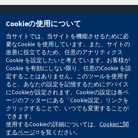
Cookieの使用について
11-13 Cavendish
お問い合わせ
当サイトでは、当サイトを機能させるために必
Square
ニュース
要なCookie を使用しています。また、サイトの
信頼できるエビ
London
広報
デンスと
改善に役立てるため、任意のアナリティクス
W1G 0AN
コクランにつ
情報に基づく意
United Kingdom
いて
Cookie を設定したいと考えています。お客様が
思決定により
採用
Cookie を有効にしない限り、任意のCookie を設
健康のさらなる
Cochrane
定することはありません。このツールを使用す
向上へ
Library
ると、あなたの設定を記憶するためにデバイス
にCookieが設定されます。Cookieの設定は各ペ
ージのフッターにある「Cookie設定」リンクを
コクラン・コラボレーションは、イングランド及びウェールズ
クリックすることで、いつでも変更することが
に登録された慈善団体（登録番号 1045921）および保証有限責
できます。
任会社（登録番号 03044323）です。付加価値税登録番号 GB
718 2127 49
使用するCookieの詳細については、
Cookieに関
するページ
を覧ください。
Copyright © 2026 The Cochrane Collaboration