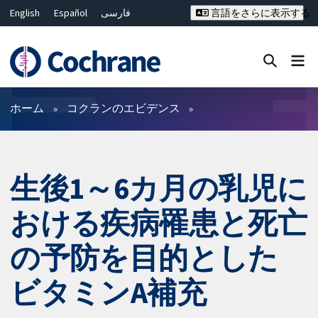
English
Español
فارسی
言語をさらに表示する
Français
Русский
Hrvatski
Deutsch
Bahasa Malaysia
ไทย
繁體中文
简体中文
Close search ✖
フィルター
ホーム
コクランのエビデンス
生後1～6カ月の乳児に
おける疾病罹患と死亡
の予防を目的とした
ビタミンA補充