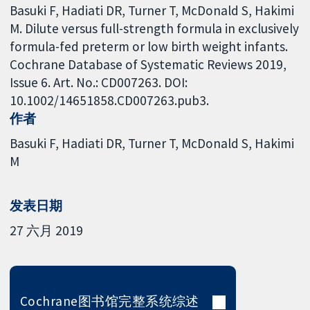
Basuki F, Hadiati DR, Turner T, McDonald S, Hakimi
M. Dilute versus full-strength formula in exclusively
formula-fed preterm or low birth weight infants.
Cochrane Database of Systematic Reviews 2019,
Issue 6. Art. No.: CD007263. DOI:
10.1002/14651858.CD007263.pub3.
作者
Basuki F
Hadiati DR
Turner T
McDonald S
Hakimi
M
发表日期
27 六月 2019
Cochrane图书馆完整系统综述