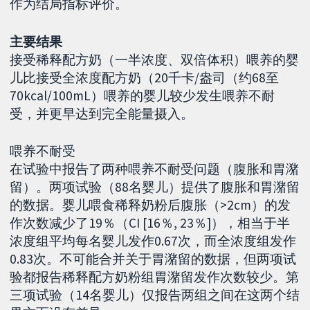
作为结局指标评价。
主要结果
接受稀释配方奶（一半浓度、双倍体积）喂养的婴
儿比接受全浓度配方奶（20千卡/盎司（约68至
70kcal/100mL）喂养的婴儿较少发生喂养不耐
受，并更早达到完全能量摄入。
喂养不耐受
在试验中报告了两种喂养不耐受问题（腹胀和胃潴
留）。两项试验（88名婴儿）提供了腹胀和胃潴留
的数据。婴儿喂食稀释奶粉后腹胀（>2cm）的发
作次数减少了19％（CI [16％, 23％]），相当于半
浓度组平均每名婴儿发作0.67次，而全浓度组发作
0.83次。不可能合并关于胃潴留的数据，但两项试
验都报告稀释配方奶粉组胃潴留发作次数较少。第
三项试验（14名婴儿）仅报告两组之间在这两个结