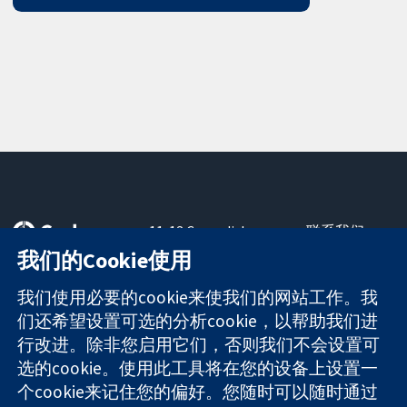
11-13 Cavendish
联系我们
Square
最新消息
我们的Cookie使用
可信任的证据
London
新闻办公室
知情决定
W1G 0AN
关于我们
我们使用必要的cookie来使我们的网站工作。我
更完善的医疗健
United Kingdom
工作机会
们还希望设置可选的分析cookie，以帮助我们进
康
Cochrane
行改进。除非您启用它们，否则我们不会设置可
Library
选的cookie。使用此工具将在您的设备上设置一
个cookie来记住您的偏好。您随时可以随时通过