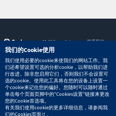
11-13 Cavendish
联系我们
Square
最新消息
我们的Cookie使用
可信任的证据
London
新闻办公室
知情决定
W1G 0AN
关于我们
我们使用必要的cookie来使我们的网站工作。我
更完善的医疗健
United Kingdom
工作机会
们还希望设置可选的分析cookie，以帮助我们进
康
Cochrane
行改进。除非您启用它们，否则我们不会设置可
Library
选的cookie。使用此工具将在您的设备上设置一
个cookie来记住您的偏好。您随时可以随时通过
单击每个页面页脚中的“Cookies设置”链接来更改
The Cochrane Collaboration is a charity (no. 1045921) and a
您的Cookie首选项。
company limited by guarantee (no. 03044323) registered in
England & Wales. VAT registration number GB 718 2127 49.
有关我们使用cookie的更多详细信息，请参阅我
们的
Cookies页面
。