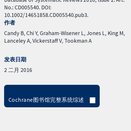
No.: CD005540. DOI:
10.1002/14651858.CD005540.pub3.
作者
Candy B
Chi Y
Graham-Wisener L
Jones L
King M
Lanceley A
Vickerstaff V
Tookman A
发表日期
2 二月 2016
Cochrane图书馆完整系统综述